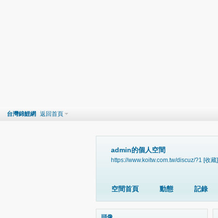
台灣錦鯉網
返回首頁
admin的個人空間
https://www.koitw.com.tw/discuz/?1
[收藏]
空間首頁
動態
記錄
頭像