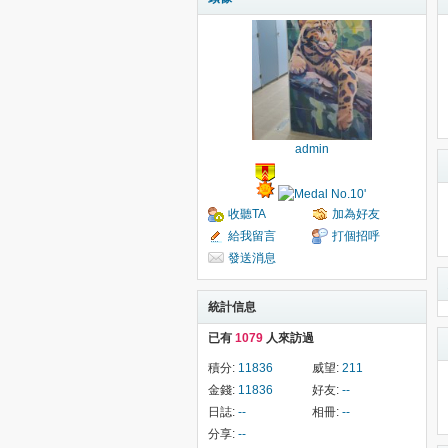
admin
收聽TA
加為好友
給我留言
打個招呼
發送消息
統計信息
已有
1079
人來訪過
積分:
11836
威望:
211
金錢:
11836
好友:
--
日誌:
--
相冊:
--
分享:
--