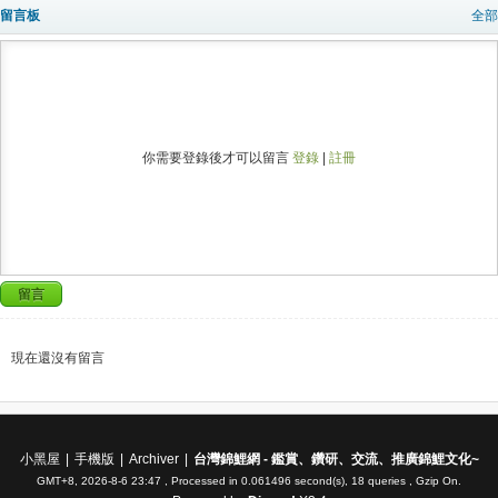
留言板
全部
你需要登錄後才可以留言
登錄
|
註冊
留言
現在還沒有留言
小黑屋
|
手機版
|
Archiver
|
台灣錦鯉網 - 鑑賞、鑽研、交流、推廣錦鯉文化~
GMT+8, 2026-8-6 23:47
, Processed in 0.061496 second(s), 18 queries , Gzip On.