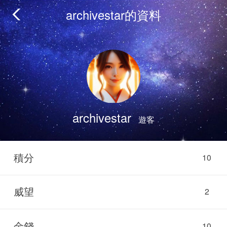
archivestar的資料
archivestar
遊客
積分
10
威望
2
金錢
10