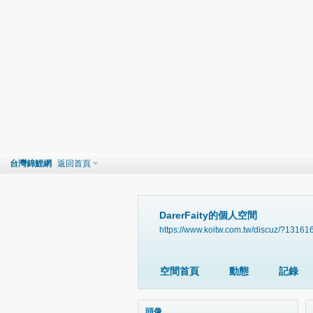
台灣錦鯉網
返回首頁
DarerFaity的個人空間
https://www.koitw.com.tw/discuz/?13161
空間首頁
動態
記錄
頭像