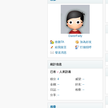
DarerFaity
收聽TA
加為好友
給我留言
打個招呼
發送消息
統計信息
已有
--
人來訪過
積分:
4
威望:
--
金錢:
--
好友:
--
日誌:
--
相冊:
--
分享:
--
相冊