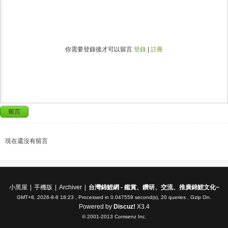
你需要登錄後才可以留言
登錄
|
註冊
留言
現在還沒有留言
小黑屋
|
手機版
|
Archiver
|
台灣錦鯉網 - 鑑賞、鑽研、交流、推廣錦鯉文化~
GMT+8, 2026-8-8 18:23
, Processed in 0.047559 second(s), 20 queries , Gzip On.
Powered by
Discuz!
X3.4
© 2001-2013
Comsenz Inc.