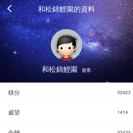
和松錦鯉園的資料
和松錦鯉園
遊客
積分
32423
威望
1414
金錢
32423