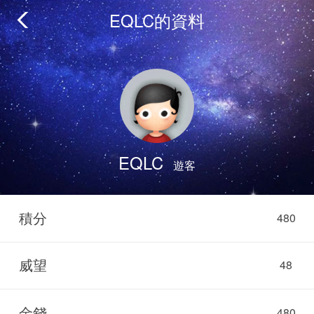
EQLC的資料
EQLC
遊客
積分
480
威望
48
金錢
480