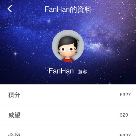
FanHan的資料
FanHan
遊客
積分
5327
威望
329
金錢
5327