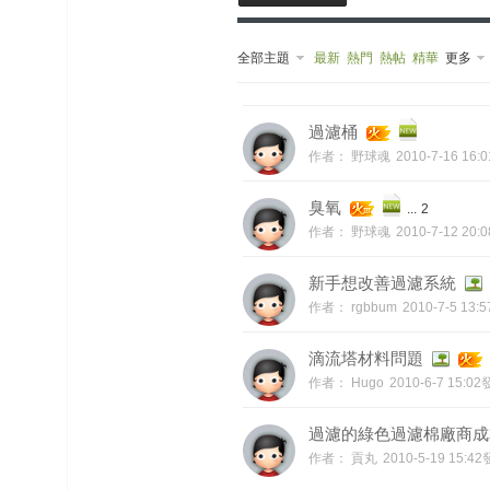
榜
全部主題
最新
熱門
熱帖
精華
更多
上
名
鯉
单
過濾桶
作者：
野球魂
2010-7-16 16
臭氧
...
2
作者：
野球魂
2010-7-12 20
新手想改善過濾系統
作者：
rgbbum
2010-7-5 13
網
滴流塔材料問題
作者：
Hugo
2010-6-7 15:0
過濾的綠色過濾棉廠商成
作者：
貢丸
2010-5-19 15:4