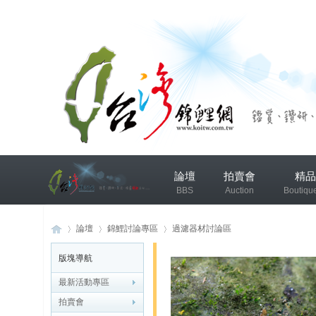
兴
論壇
拍賣會
精品
趣
BBS
Auction
Boutiqu
小
组
錦鯉協會專區
錦鯉討論
論壇
錦鯉討論專區
過濾器材討論區
版塊導航
发
布
最新活動專區
台
»
›
›
微
拍賣會