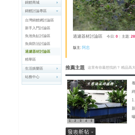
博
錦鯉商城
錦鯉討論專區
快
台灣錦鯉網討論區
速
新手入門討論區
淘
魚池魚缸討論區
過濾器材討論區
今日:
0
|
主題:
28
帖
魚病防治討論區
阿忠
版主:
灣
過濾器材討論區
精華區
精
推薦主題
这里有你最想找的？ 精品高
生活娛樂區
彩
站務中心
导
读
終
帮
錦
助
中
1
2
3
4
5
心