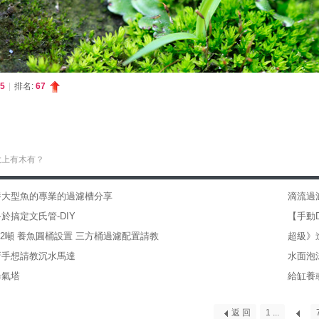
5
|
排名:
67
大上有木有？
養大型魚的專業的過濾槽分享
滴流過
於搞定文氏管-DIY
【手動D
1.2噸 養魚圓桶設置 三方桶過濾配置請教
超級》
新手想請教沉水馬達
水面泡沫
曝氣塔
給缸養
返 回
1 ...