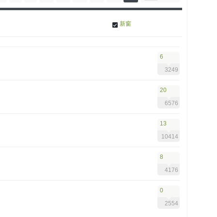
新窗
6
3249
20
6576
13
10414
8
4176
0
2554