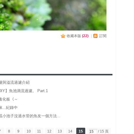
收藏本版
(
22
)
|
訂閱
濾與溢流過濾介紹
IY】魚池滴流過濾。 Part.1
進化板《～
...紀錄中
或小池子沒過水管的魚友一個方法...
7
8
9
10
11
12
13
14
15
/ 15 頁