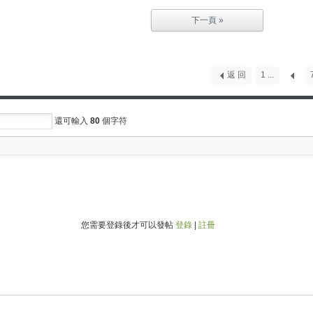
下一頁 »
返 回
1 ...
還可輸入
80
個字符
您需要登錄後才可以發帖
登錄
|
註冊