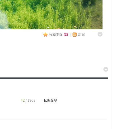
收藏本版
(
2
)
|
訂閱
42
/ 1368
私密版塊