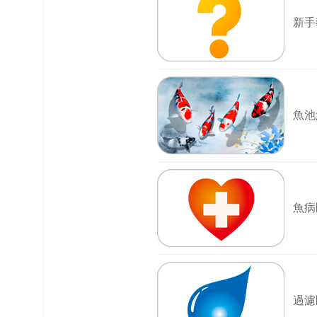
新手
榜
上
名
鯉
单
魚池
魚病
網
過濾