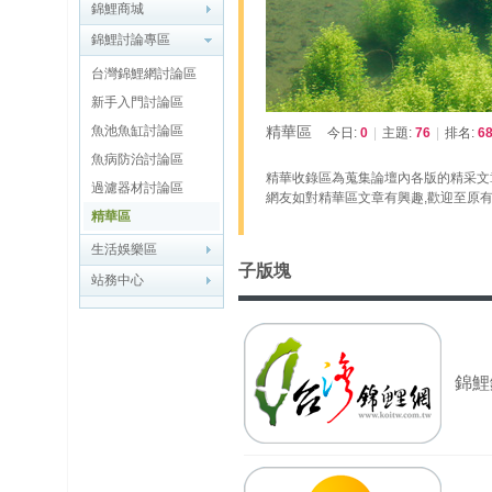
博
錦鯉商城
錦鯉討論專區
快
台灣錦鯉網討論區
速
新手入門討論區
淘
魚池魚缸討論區
精華區
今日:
0
|
主題:
76
|
排名:
6
帖
魚病防治討論區
灣
精華收錄區為蒐集論壇內各版的精采文
過濾器材討論區
網友如對精華區文章有興趣,歡迎至原有
精華區
精
生活娛樂區
彩
子版塊
站務中心
导
读
錦鯉
帮
錦
助
中
心