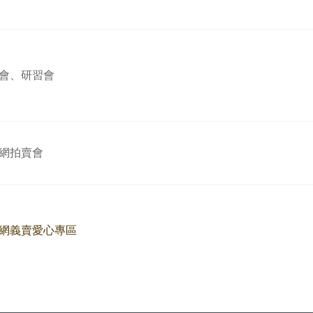
會、研習會
網拍賣會
網義賣愛心專區