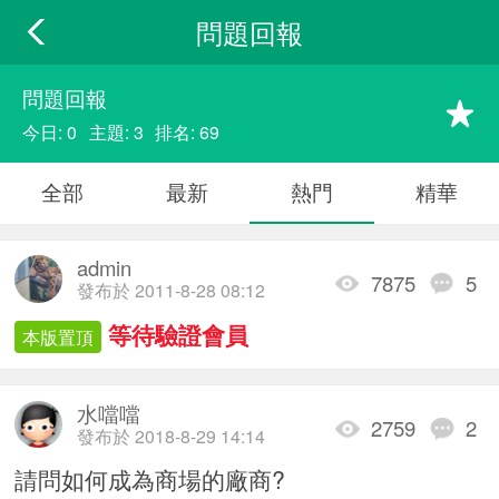
問題回報
問題回報
今日: 0
主題: 3
排名: 69
全部
最新
熱門
精華
admin
7875
5
發布於 2011-8-28 08:12
等待驗證會員
本版置頂
水噹噹
2759
2
發布於 2018-8-29 14:14
請問如何成為商場的廠商?