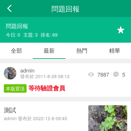
問題回報
問題回報
今日: 0
主題: 3
排名: 69
全部
最新
熱門
精華
admin
7887
5
發布於 2011-8-28 08:12
等待驗證會員
本版置頂
測試
admin 發布於 2022-12-8 09:45