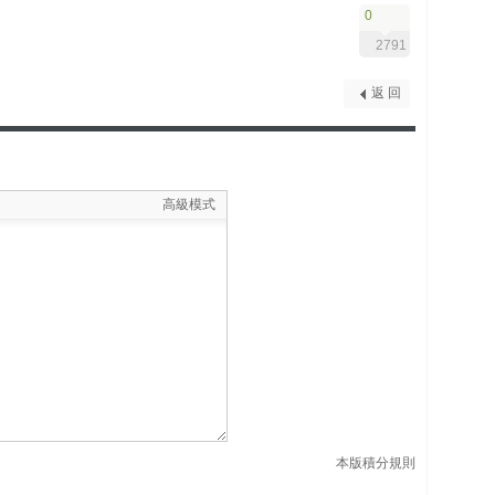
0
2791
返 回
高級模式
本版積分規則