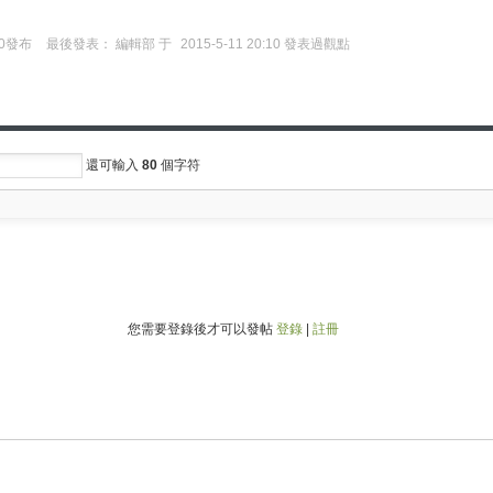
:10發布
最後發表：
編輯部
于
2015-5-11 20:10 發表過觀點
還可輸入
80
個字符
您需要登錄後才可以發帖
登錄
|
註冊