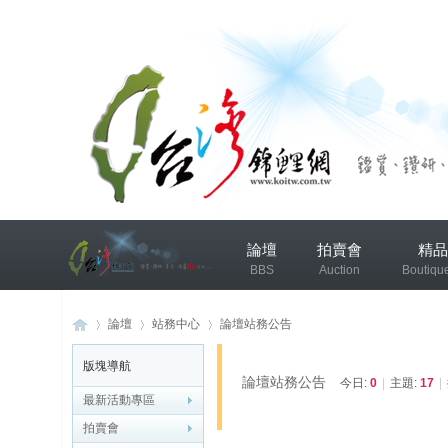
兴
論壇
拍賣會
精品
趣
BBS
Auction
Boutiqu
小
组
錦鯉協會專區
錦鯉討論
論壇
站務中心
論壇站務公告
版塊導航
发
論壇站務公告
今日:
0
|
主題:
17
|
布
最新活動專區
台
»
›
›
微
拍賣會