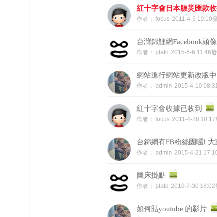
紅十字會日本脤災匯款收
作者：
focus
2011-4-5 19:1
榜
上
台灣錦鯉網Facebook頭像
名
作者：
plato
2015-5-6 11:46
鯉
单
網站進行網站更新改版中
作者：
admin
2015-4-10 08:
紅十字會收據已收到
作者：
focus
2011-4-28 10:
台錦網有FB粉絲團囉! 大
網
作者：
admin
2015-4-21 17:
圖床掛點
作者：
plato
2010-7-30 18:0
如何貼youtube 的影片