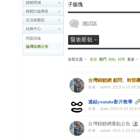
博
錦鯉商城
子版塊
錦鯉討論專區
快
生活娛樂區
測試區
速
站務中心
淘
問題回報
帖
論壇站務公告
灣
全部主題
最新
熱門
熱帖
精華
更多
精
彩
台灣錦鯉網 顧問、幹部
导
作者：
admin
2015-5-15 09:
读
連結youtube影片教學
帮
作者：
plato
2014-6-23 19:4
錦
助
台灣錦鯉網重點公告
中
作者：
admin
2011-1-25 23:
心