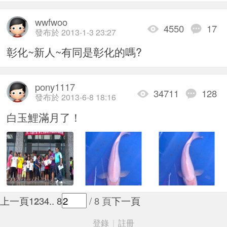
wwfwoo
4550
17
發布於 2013-1-3 23:27
彰化~新人~有同是彰化的嗎?
pony1117
34711
128
發布於 2013-6-8 18:16
白玉鯉滿月了！
上一頁
1
2
3
4
.. 8
/ 8 頁
下一頁
登錄
|
註冊