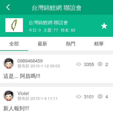
台灣錦鯉網 聯誼會
台灣錦鯉網 聯誼會
今日: 0
主題: 77
排名: 82
全部
最新
熱門
精華
0989468459
3355
2
發布於 2015-1-12 00:03
這是... 阿昌嗎!!!
Violet
3101
4
發布於 2015-1-4 11:11
新人報到!!!