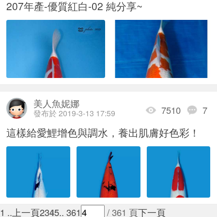
207年產-優質紅白-02 純分享~
美人魚妮娜
7510
7
發布於 2019-3-13 17:59
這樣給愛鯉增色與調水，養出肌膚好色彩！
1 ..
上一頁
2
3
4
5
.. 361
/ 361 頁
下一頁