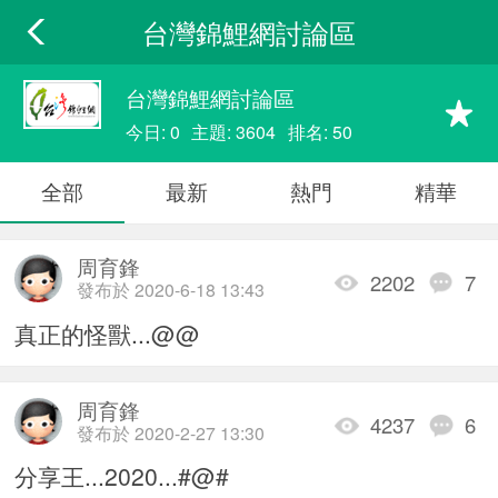
台灣錦鯉網討論區
台灣錦鯉網討論區
今日: 0
主題: 3604
排名: 50
全部
最新
熱門
精華
周育鋒
2202
7
發布於 2020-6-18 13:43
真正的怪獸...@@
周育鋒
4237
6
發布於 2020-2-27 13:30
分享王...2020...#@#