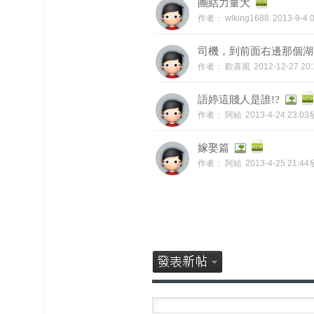
團結力量大
作者：
wlking1688
2013-9-4
司機，到前面右邊那個湖邊
作者：
歡喜風
2012-12-27 2
語婷這賤人是誰!?
作者：
阿給
2013-4-24 23:0
嫁娶篇
作者：
阿給
2013-4-25 21:4