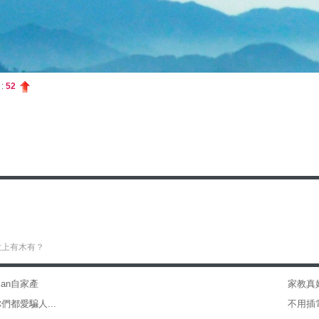
:
52
大上有木有？
ian自家產
家教真
們都愛騙人...
不用插電