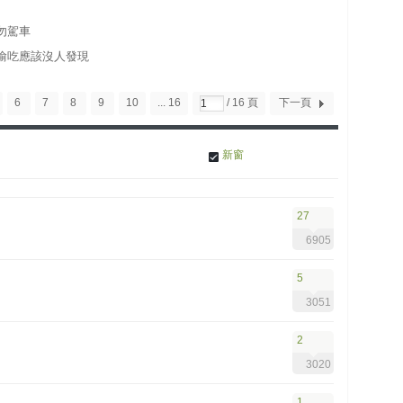
勿駕車
偷吃應該沒人發現
6
7
8
9
10
... 16
/ 16 頁
下一頁
新窗
27
6905
5
3051
2
3020
1