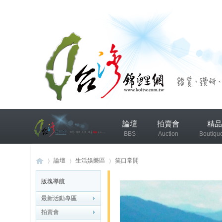
兴
論壇
拍賣會
精品
趣
BBS
Auction
Boutiqu
小
组
錦鯉協會專區
錦鯉討論
論壇
生活娛樂區
笑口常開
版塊導航
发
布
最新活動專區
台
»
›
›
微
拍賣會