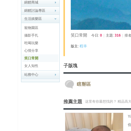
博
錦鯉商城
錦鯉討論專區
快
生活娛樂區
速
寵物園區
淘
笑口常開
攝影手扎
今日:
0
|
主題:
316
|
排名
帖
吃喝玩樂
程丰
版主:
灣
心情分享
笑口常開
精
子版塊
女人知性
彩
站務中心
导
读
瞎掰區
推薦主題
这里有你最想找的？ 精品高
帮
錦
助
Y
中
心
你