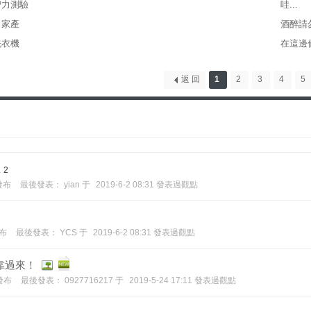
智力測驗
哇...
自家產
酒醉請
洗衣機
在這邊
返 回
1
2
3
4
5
.
2
6發布
最後發表：
yian
于
2019-6-2 08:31 發表過觀點
發布
最後發表：
YCS
于
2019-6-2 08:31 發表過觀點
靠過來！
2發布
最後發表：
0927716217
于
2019-5-24 17:11 發表過觀點