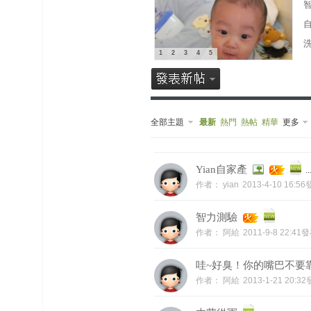
榜
上
1
2
3
4
5
名
鯉
单
全部主題
最新
熱門
熱帖
精華
更多
Yian自家產
..
作者：
yian
2013-4-10 16:5
智力測驗
網
作者：
阿給
2011-9-8 22:41
哇~好臭！你的嘴巴不要
作者：
阿給
2013-1-21 20:3