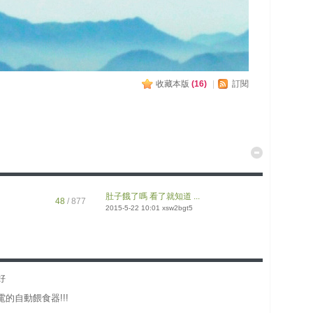
收藏本版
(
16
)
|
訂閱
肚子餓了嗎 看了就知道 ...
48
/ 877
2015-5-22 10:01
xsw2bgt5
好
的自動餵食器!!!