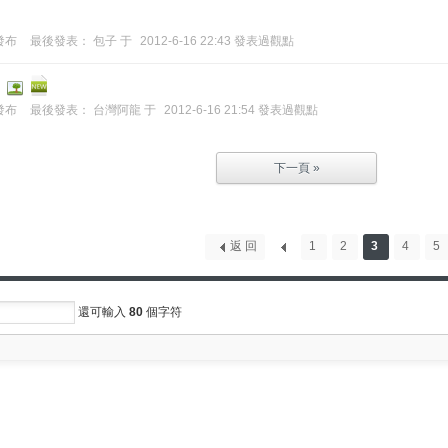
6發布
最後發表：
包子
于
2012-6-16 22:43 發表過觀點
2發布
最後發表：
台灣阿龍
于
2012-6-16 21:54 發表過觀點
下一頁 »
返 回
1
2
3
4
5
還可輸入
80
個字符