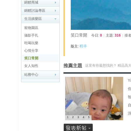
博
錦鯉商城
錦鯉討論專區
快
生活娛樂區
速
寵物園區
淘
笑口常開
攝影手扎
今日:
0
|
主題:
316
|
排名
帖
吃喝玩樂
程丰
版主:
灣
心情分享
笑口常開
精
推薦主題
这里有你最想找的？ 精品高
女人知性
彩
站務中心
导
Y
读
你
帮
錦
助
中
1
2
3
4
5
心