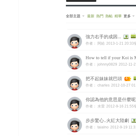
榜
全部主題
最新
熱門
熱帖
精華
更多
上
名
鯉
单
強力右手的成因...
作者：
阿給
2013-1-21 20:3
How to tell if your Koi is
作者：
johnny0829
2012-11-
把不起妹妹就巴頭
作者：
charles
2012-10-27 0
網
你認為他的意思是什麼呢
作者：
水雷
2012-9-16 21:5
步步驚心..火紅大陸劇
作者：
taialno
2012-9-19 11