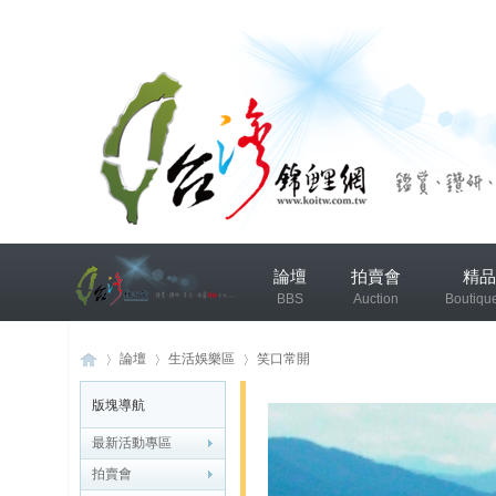
兴
論壇
拍賣會
精品
趣
BBS
Auction
Boutiqu
小
组
錦鯉協會專區
錦鯉討論
論壇
生活娛樂區
笑口常開
版塊導航
发
布
最新活動專區
台
»
›
›
微
拍賣會