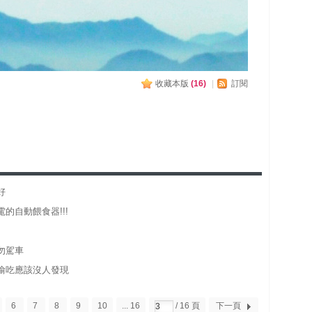
收藏本版
(
16
)
|
訂閱
好
的自動餵食器!!!
勿駕車
偷吃應該沒人發現
6
7
8
9
10
... 16
/ 16 頁
下一頁