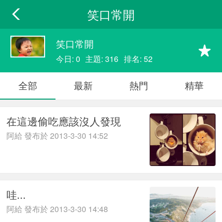
笑口常開
笑口常開
今日: 0
主題: 316
排名: 52
全部
最新
熱門
精華
在這邊偷吃應該沒人發現
阿給 發布於 2013-3-30 14:52
哇...
阿給 發布於 2013-3-30 14:48