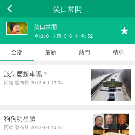
笑口常開
笑口常開
今日: 0
主題: 316
排名: 52
全部
最新
熱門
精華
該怎麼超車呢？
阿給 發布於 2012-4-1 13:04
狗狗明星臉
阿給 發布於 2012-4-1 13:47