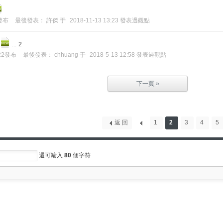
2發布
最後發表：
許傑
于
2018-11-13 13:23 發表過觀點
...
2
:22發布
最後發表：
chhuang
于
2018-5-13 12:58 發表過觀點
下一頁 »
返 回
1
2
3
4
5
還可輸入
80
個字符