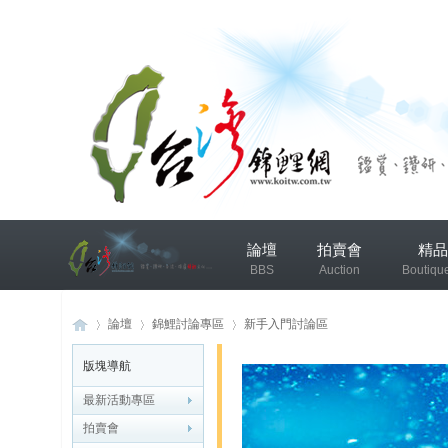
兴
論壇
拍賣會
精品
趣
BBS
Auction
Boutiqu
小
组
錦鯉協會專區
錦鯉討論
論壇
錦鯉討論專區
新手入門討論區
版塊導航
发
布
最新活動專區
台
»
›
›
微
拍賣會