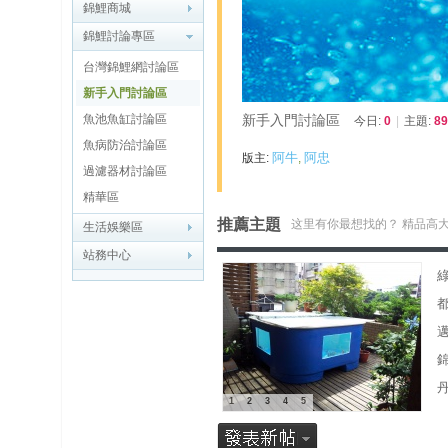
博
錦鯉商城
錦鯉討論專區
快
台灣錦鯉網討論區
速
新手入門討論區
淘
魚池魚缸討論區
新手入門討論區
今日:
0
|
主題:
89
帖
魚病防治討論區
阿牛
阿忠
版主:
,
灣
過濾器材討論區
精華區
精
推薦主題
这里有你最想找的？ 精品高
生活娛樂區
彩
站務中心
导
读
帮
錦
助
中
1
2
3
4
5
心