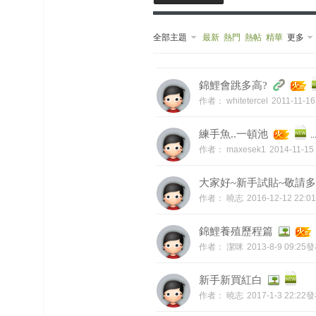
榜
全部主題
最新
熱門
熱帖
精華
更多
上
名
鯉
单
錦鯉會跳多高?
作者：
whitetercel
2011-11-1
練手魚..一頓池
..
作者：
maxesek1
2014-11-1
大家好~新手試貼~敬請
作者：
曉志
2016-12-12 22:
網
錦鯉養殖歷程篇
作者：
潔咪
2013-8-9 09:25
新手新買紅白
作者：
曉志
2017-1-3 22:22