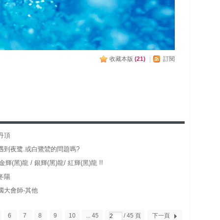
收藏本版
(
21
)
|
訂閱
丹頂
遇到夜鹭.或白鷺鷥的問題嗎?
輝(黑)龍 / 銀輝(黑)龍/ 紅輝(黑)龍 !!
冬陽
國大會師-其他
6
7
8
9
10
... 45
/ 45 頁
下一頁