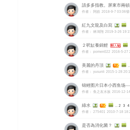
請多多指教。屏東市兩頓
作者：
阿皓
2018-9-7 03:06
紅九文龍及白寫
作者：
林鴻翔
2019-3-26 19
２呎缸養錦鯉
作者：
pomen022
2016-5-27
美麗的丹頂
..
作者：
yusunli
2015-1-28 20
锦鲤图片日本小西鱼场—
作者：
鱼之友水族
2016-12-1
綠水
...
2
3
4
作者：
275401
2010-7-18 1
是否為消化菌？