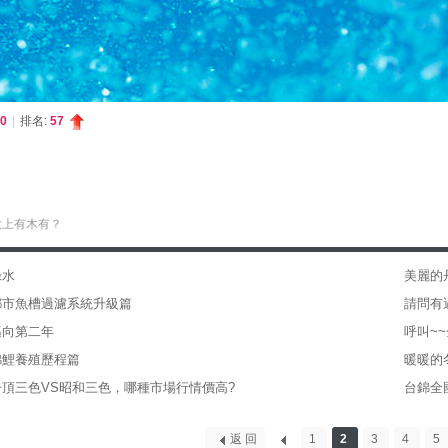
0
|
排名:
57
大上有木有？
綠水
美麗的
都市魚槽過濾系統升級篇
請問有
邁向第二年
呼叫~~金
錦鯉養殖歷程篇
暖暖的
丹頂三色VS昭和三色，哪種市場行情價高?
台錦全
返 回
1
2
3
4
5