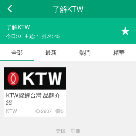
了解KTW
了解KTW
今日: 0
主題: 1
排名: 45
全部
最新
熱門
精華
KTW錦鯉台灣 品牌介
紹
KTW
2807
5
登錄
|
註冊