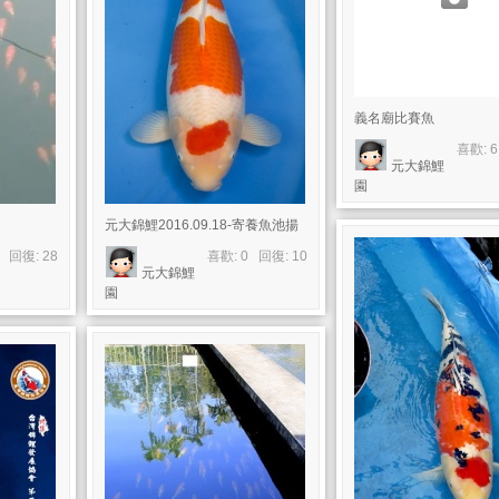
義名廟比賽魚
喜歡: 
元大錦鯉
園
元大錦鯉2016.09.18-寄養魚池揚
6 回復:
28
喜歡: 0 回復:
10
元大錦鯉
園