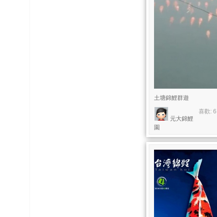
榜
上
名
鯉
单
土塘錦鯉群遊
喜歡: 
元大錦鯉
園
網