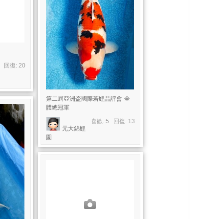
6 回復:
20
第二屆亞洲盃國際若鯉品評會-全
體總冠軍
喜歡: 5 回復:
13
元大錦鯉
園