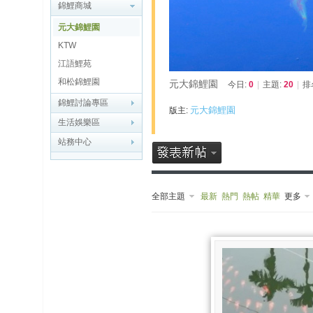
博
錦鯉商城
元大錦鯉園
快
KTW
速
江語鯉苑
淘
和松錦鯉園
元大錦鯉園
今日:
0
|
主題:
20
|
排
帖
錦鯉討論專區
元大錦鯉園
版主:
灣
生活娛樂區
站務中心
精
彩
导
全部主題
最新
熱門
熱帖
精華
更多
读
帮
錦
助
中
心