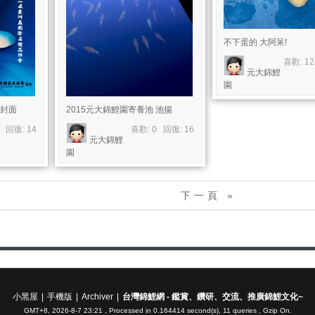
不下蛋的 大阿呆!
喜歡: 1
元大錦鯉
園
期封面
2015元大錦鯉園寄養池 池揚
7 回復:
14
喜歡: 0 回復:
16
元大錦鯉
園
下一頁 »
小黑屋
|
手機版
|
Archiver
|
台灣錦鯉網 - 鑑賞、鑽研、交流、推廣錦鯉文化~
GMT+8, 2026-8-7 23:21
, Processed in 0.164414 second(s), 11 queries , Gzip On.