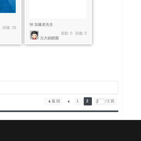
悼 加藤老先生
2 回復:
26
喜歡: 0 回復:
0
元大錦鯉園
返 回
1
2
/ 2 頁