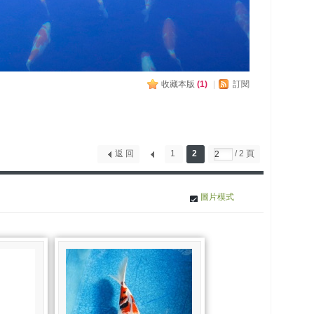
收藏本版
(
1
)
|
訂閱
返 回
1
2
/ 2 頁
圖片模式