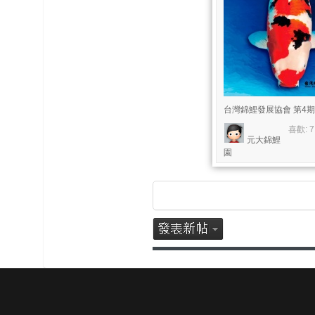
台灣錦鯉發展協會 第4
喜歡: 
元大錦鯉
園