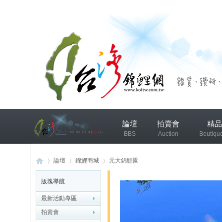
兴
論壇
拍賣會
精品
趣
BBS
Auction
Boutiqu
小
组
錦鯉協會專區
錦鯉討論
論壇
錦鯉商城
元大錦鯉園
版塊導航
发
布
最新活動專區
台
»
›
›
微
拍賣會