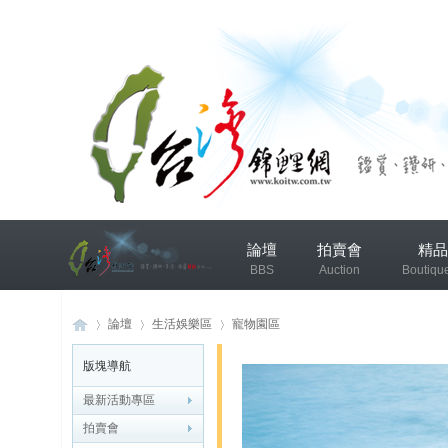
兴
論壇
拍賣會
精品
趣
BBS
Auction
Boutiqu
小
组
錦鯉協會專區
錦鯉討論
論壇
生活娛樂區
寵物園區
版塊導航
发
布
最新活動專區
台
»
›
›
微
拍賣會