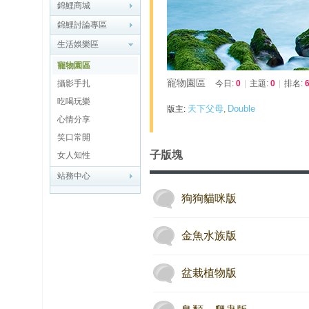
博
錦鯉商城
錦鯉討論專區
快
生活娛樂區
速
寵物園區
淘
寵物園區
攝影手扎
今日:
0
|
主題:
0
|
排名:
帖
吃喝玩樂
天下父母
Double
版主:
,
灣
心情分享
笑口常開
精
子版塊
女人知性
彩
站務中心
导
读
狗狗貓咪版
金魚水族版
帮
錦
助
盆栽植物版
中
心