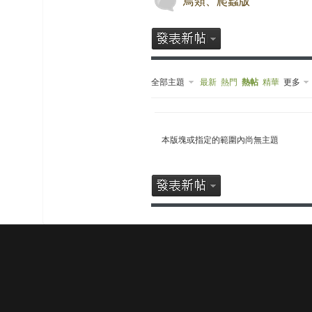
鳥類、爬蟲版
榜
上
名
鯉
全部主題
最新
熱門
熱帖
精華
更多
单
本版塊或指定的範圍內尚無主題
網