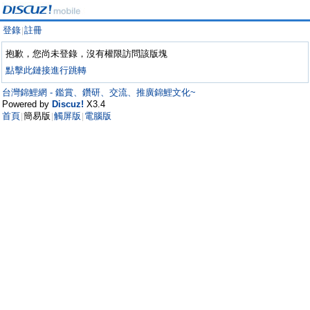
登錄
註冊
|
抱歉，您尚未登錄，沒有權限訪問該版塊
點擊此鏈接進行跳轉
台灣錦鯉網 - 鑑賞、鑽研、交流、推廣錦鯉文化~
Powered by
Discuz!
X3.4
首頁
簡易版
觸屏版
電腦版
|
|
|