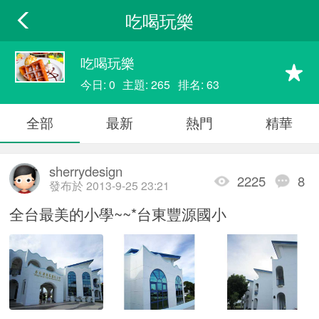
吃喝玩樂
吃喝玩樂
今日: 0
主題: 265
排名: 63
全部
最新
熱門
精華
sherrydesign
2225
8
發布於 2013-9-25 23:21
全台最美的小學~~*台東豐源國小