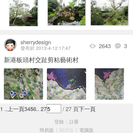
sherrydesign
2643
3
發布於 2013-4-12 17:47
新港板頭村交趾剪粘藝術村
1 ..
上一頁
3
4
5
6
.. 27
/ 27 頁
下一頁
登錄
|
註冊
簡易版
|
觸屏版
|
電腦版