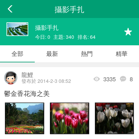
攝影手扎
攝影手扎
今日: 0
主題: 340
排名: 64
全部
最新
熱門
精華
龍鯉
3335
8
發布於 2014-2-3 08:52
鬱金香花海之美