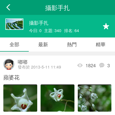
攝影手扎
攝影手扎
今日: 0
主題: 340
排名: 64
全部
最新
熱門
精華
嘟嘟
1824
3
發布於 2013-5-11 11:49
蘋婆花