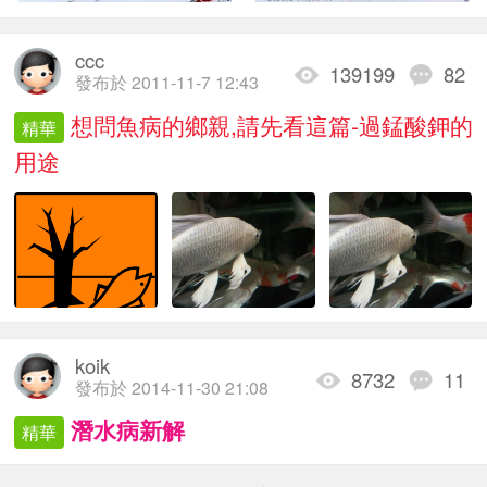
ccc
139199
82
發布於 2011-11-7 12:43
想問魚病的鄉親,請先看這篇-過錳酸鉀的
精華
用途
koik
8732
11
發布於 2014-11-30 21:08
潛水病新解
精華