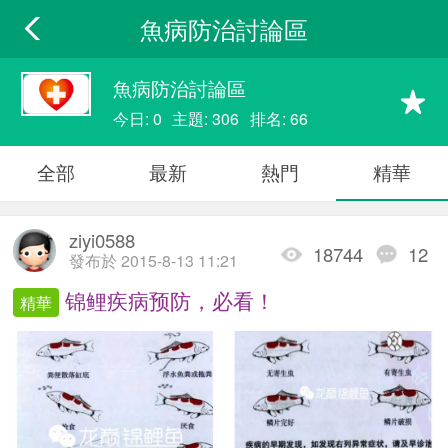
魚病防治討論區
魚病防治討論區
今日: 0
主題: 306
排名: 66
全部
最新
熱門
精華
ziyi0588
18744
12
發布於 2015-8-13 11:21
锦鲤疾病预防，必看！
精華