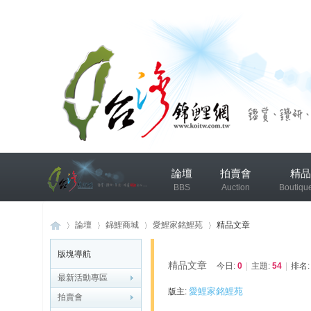
兴
論壇
拍賣會
精品
趣
BBS
Auction
Boutiqu
小
组
錦鯉協會專區
錦鯉討論
論壇
錦鯉商城
愛鯉家銘鯉苑
精品文章
版塊導航
发
精品文章
今日:
0
|
主題:
54
|
排名
布
最新活動專區
台
»
›
›
›
愛鯉家銘鯉苑
版主:
微
拍賣會