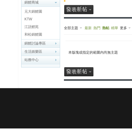
博
錦鯉商城
元大錦鯉園
快
KTW
速
江語鯉苑
全部主題
最新
熱門
熱帖
精華
更多
淘
和松錦鯉園
帖
錦鯉討論專區
灣
生活娛樂區
本版塊或指定的範圍內尚無主題
站務中心
精
彩
导
读
帮
錦
助
中
心