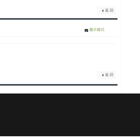
返 回
圖片模式
返 回