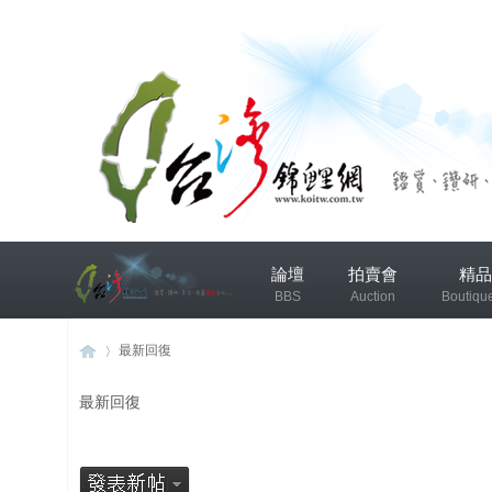
兴
論壇
拍賣會
精品
趣
BBS
Auction
Boutiqu
小
组
錦鯉協會專區
錦鯉討論
最新回復
最新回復
发
布
台
›
微