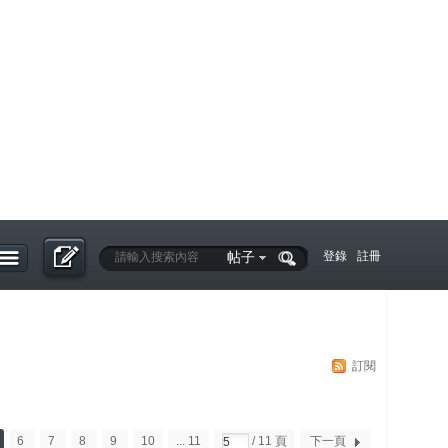
帖子
登錄
註冊
訂閱
6
7
8
9
10
... 11
/ 11 頁
下一頁