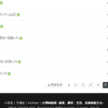
)-01.jpg正
9聯拍-鴻國)-01
聯拍-詠興)-01
)-01
導讀首頁
1
2
3
4
5
小黑屋
|
手機版
|
Archiver
|
台灣錦鯉網 - 鑑賞、鑽研、交流、推廣錦鯉文化~
GMT+8, 2026-8-8 18:07
, Processed in 0.189903 second(s), 11 queries , Gzip On.