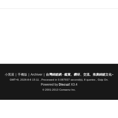
小黑屋
|
手機版
|
Archiver
|
台灣錦鯉網 - 鑑賞、鑽研、交流、推廣錦鯉文化~
GMT+8, 2026-8-6 15:11
, Processed in 0.087937 second(s), 8 queries , Gzip On.
Powered by
Discuz!
X3.4
© 2001-2013
Comsenz Inc.