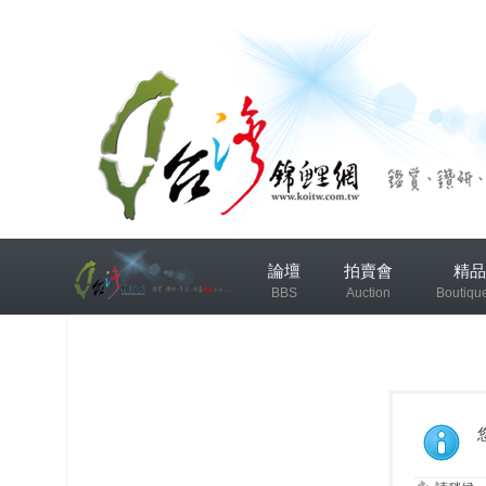
兴
論壇
拍賣會
精品
趣
BBS
Auction
Boutiqu
小
组
錦鯉協會專區
錦鯉討論
发
布
微