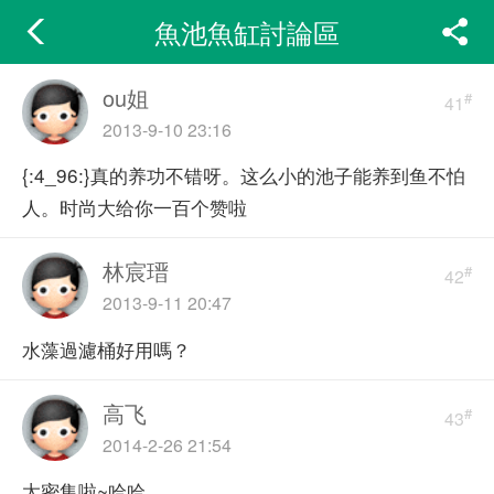
魚池魚缸討論區
ou姐
#
41
2013-9-10 23:16
{:4_96:}真的养功不错呀。这么小的池子能养到鱼不怕
人。时尚大给你一百个赞啦
林宸瑨
#
42
2013-9-11 20:47
水藻過濾桶好用嗎？
高飞
#
43
2014-2-26 21:54
太密集啦~哈哈。