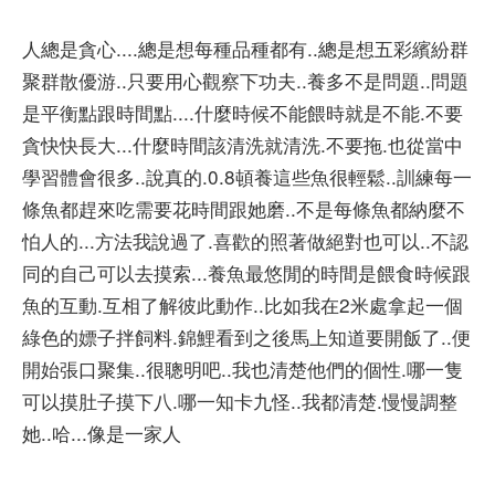
人總是貪心....總是想每種品種都有..總是想五彩繽紛群
聚群散優游..只要用心觀察下功夫..養多不是問題..問題
是平衡點跟時間點....什麼時候不能餵時就是不能.不要
貪快快長大...什麼時間該清洗就清洗.不要拖.也從當中
學習體會很多..說真的.0.8頓養這些魚很輕鬆..訓練每一
條魚都趕來吃需要花時間跟她磨..不是每條魚都納麼不
怕人的...方法我說過了.喜歡的照著做絕對也可以..不認
同的自己可以去摸索...養魚最悠閒的時間是餵食時候跟
魚的互動.互相了解彼此動作..比如我在2米處拿起一個
綠色的嫖子拌飼料.錦鯉看到之後馬上知道要開飯了..便
開始張口聚集..很聰明吧..我也清楚他們的個性.哪一隻
可以摸肚子摸下八.哪一知卡九怪..我都清楚.慢慢調整
她..哈...像是一家人