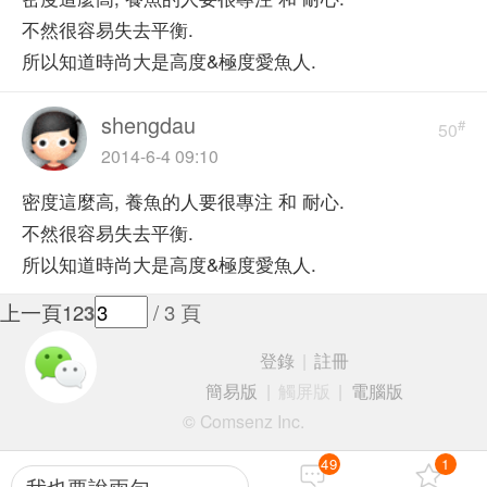
不然很容易失去平衡.
所以知道時尚大是高度&極度愛魚人.
shengdau
#
50
2014-6-4 09:10
密度這麼高, 養魚的人要很專注 和 耐心.
不然很容易失去平衡.
所以知道時尚大是高度&極度愛魚人.
上一頁
1
2
3
/ 3 頁
登錄
|
註冊
簡易版
|
觸屏版
|
電腦版
© Comsenz Inc.
49
1