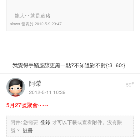
龍大~~就是這豬
alown 發表於 2012-5-9 23:47
我覺得手鰭應該更黑一點?不知道對不對{:3_60:}
阿榮
#
59
2012-5-11 10:39
5月27號聚會~~~
附件:
您需要
登錄
才可以下載或查看附件。沒有賬
號？
註冊