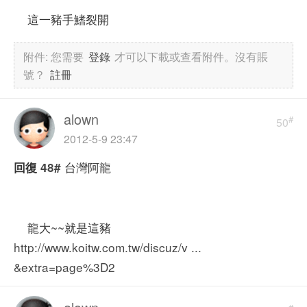
這一豬手鰭裂開
附件:
您需要
登錄
才可以下載或查看附件。沒有賬
號？
註冊
alown
#
50
2012-5-9 23:47
台灣阿龍
回復
48#
龍大~~就是這豬
http://www.koitw.com.tw/discuz/v ...
&extra=page%3D2