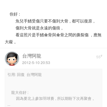
你好 :
魚兒手鰭受傷只要不傷到大骨 , 都可以復原 ,
傷到大骨就是永遠的傷痕 ,
看這照片是手鰭傘骨與傘骨之間的撕裂傷 , 應無
大礙 。
台灣阿龍
#
55
2012-5-10 20:53
引用: 回復 台灣阿龍
龍大你好 :
因為要北上參加羽球賽 , 所以期盼下次再聚會 。
...