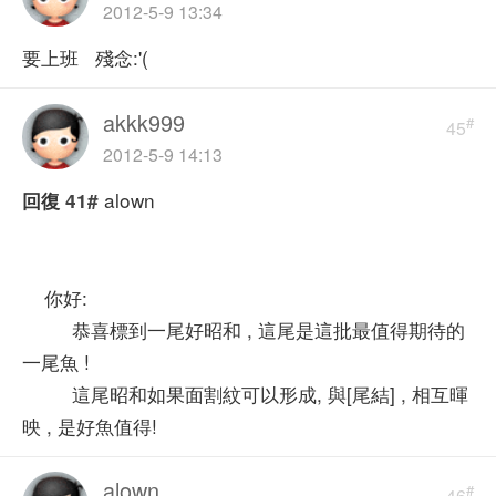
2012-5-9 13:34
要上班 殘念:'(
akkk999
#
45
2012-5-9 14:13
alown
回復
41#
你好:
恭喜標到一尾好昭和 , 這尾是這批最值得期待的
一尾魚 !
這尾昭和如果面割紋可以形成, 與[尾結] , 相互暉
映 , 是好魚值得!
alown
#