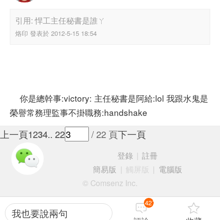
引用: 悍工主任秘書是誰ㄚ
烙印 發表於 2012-5-15 18:54
你是總幹事:victory: 主任秘書是阿給:lol 我跟水鬼是
榮譽常務理監事不掛職務:handshake
上一頁
1
2
3
4
.. 22
/ 22 頁
下一頁
登錄
|
註冊
簡易版
|
觸屏版
|
電腦版
© Comsenz Inc.
427
我也要說兩句