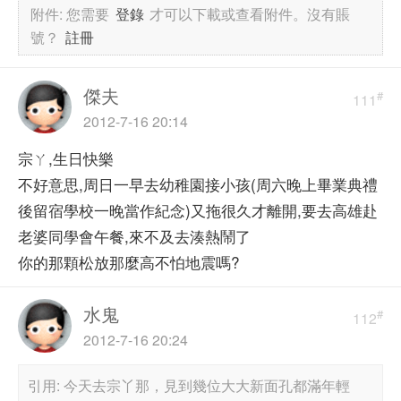
附件:
您需要
登錄
才可以下載或查看附件。沒有賬
號？
註冊
傑夫
#
111
2012-7-16 20:14
宗ㄚ,生日快樂
不好意思,周日一早去幼稚園接小孩(周六晚上畢業典禮
後留宿學校一晚當作紀念)又拖很久才離開,要去高雄赴
老婆同學會午餐,來不及去湊熱鬧了
你的那顆松放那麼高不怕地震嗎?
水鬼
#
112
2012-7-16 20:24
引用: 今天去宗丫那，見到幾位大大新面孔都滿年輕