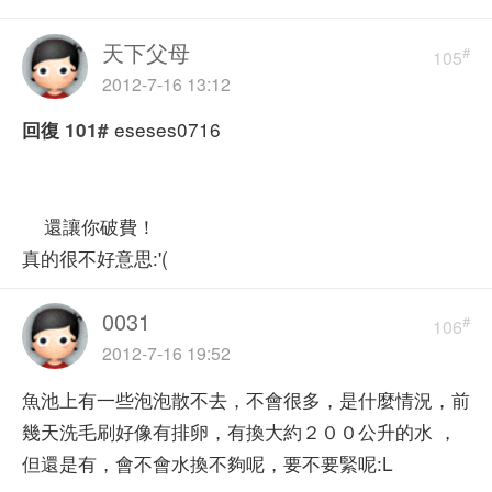
天下父母
#
105
2012-7-16 13:12
eseses0716
回復
101#
還讓你破費！
真的很不好意思:'(
0031
#
106
2012-7-16 19:52
魚池上有一些泡泡散不去，不會很多，是什麼情況，前
幾天洗毛刷好像有排卵，有換大約２００公升的水 ，
但還是有，會不會水換不夠呢，要不要緊呢:L