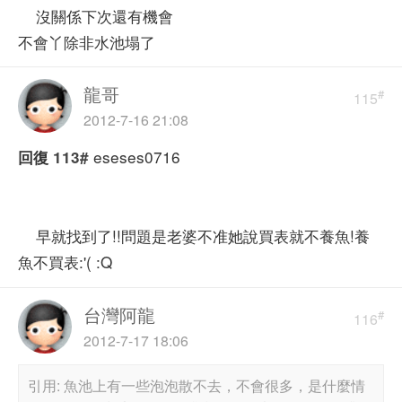
沒關係下次還有機會
不會丫除非水池塌了
龍哥
#
115
2012-7-16 21:08
eseses0716
回復
113#
早就找到了!!問題是老婆不准她說買表就不養魚!養
魚不買表:'( :Q
台灣阿龍
#
116
2012-7-17 18:06
引用: 魚池上有一些泡泡散不去，不會很多，是什麼情