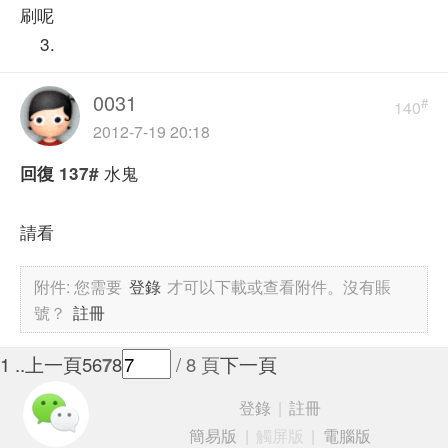
刷呢
3.
0031
#
140
2012-7-19 20:18
水鬼
回復
137#
請看
附件:
您需要
登錄
才可以下載或查看附件。沒有賬
號？
註冊
1 ..
上一頁
5
6
7
8
/ 8 頁
下一頁
登錄
|
註冊
簡易版
|
觸屏版
|
電腦版