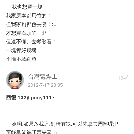
我也想買一塊！
我家原本都用竹的！
但我家狗都會去咬！:L
才想買石頭的！;P
但這不懂、去鶯歌看！
一塊都好幾塊！
不懂不敢亂買！
台灣電焊工
#
134
2012-7-17 23:35
pony1117
回復
132#
姐啊.如果放我這.到時有缺.可以先拿去周轉喔;P
可能早就被我賣光囉:lol