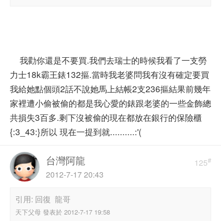
我勸你還是不要買.我們去瑞士的時候我看了一支勞
力士18k霸王錶132摳.當時我老婆問我有沒有確定要買
我給她點個頭2話不說她馬上結帳2支236摳結果前幾年
家裡遭小偷被偷的都是我心愛的錶跟老婆的一些金飾總
共損失3百多.剩下沒被偷的現在都放在銀行的保險櫃
{:3_43:}所以 現在一提到就..........:'(
台灣阿龍
#
125
2012-7-17 20:43
引用: 回復 龍哥
天下父母 發表於 2012-7-17 19:58