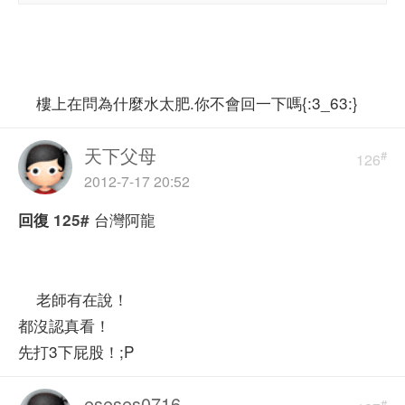
樓上在問為什麼水太肥.你不會回一下嗎{:3_63:}
天下父母
#
126
2012-7-17 20:52
台灣阿龍
回復
125#
老師有在說！
都沒認真看！
先打3下屁股！;P
eseses0716
#