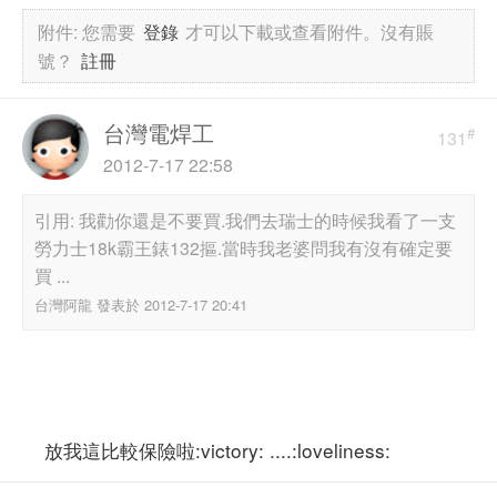
附件:
您需要
登錄
才可以下載或查看附件。沒有賬
號？
註冊
台灣電焊工
#
131
2012-7-17 22:58
引用: 我勸你還是不要買.我們去瑞士的時候我看了一支
勞力士18k霸王錶132摳.當時我老婆問我有沒有確定要
買 ...
台灣阿龍 發表於 2012-7-17 20:41
放我這比較保險啦:victory: ....:loveliness: