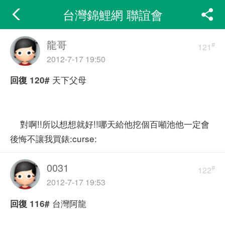
台灣錦鯉網 聯誼會
龍哥
#
121
2012-7-17 19:50
天下父母
回復
120#
對啊!!所以想想就好!!哪天給他挖個百噸池他一定會
後悔不讓我買錶:curse:
0031
#
122
2012-7-17 19:53
台灣阿龍
回復
116#