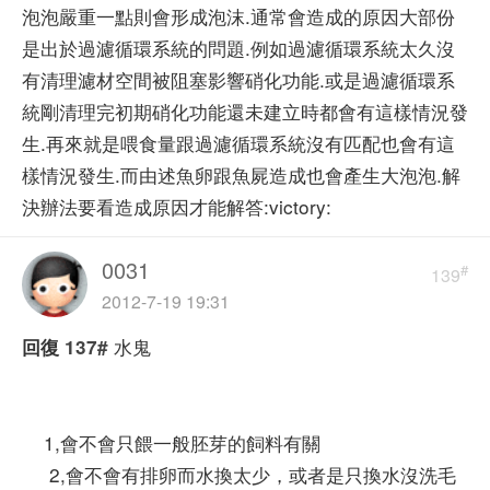
泡泡嚴重一點則會形成泡沫.通常會造成的原因大部份
是出於過濾循環系統的問題.例如過濾循環系統太久沒
有清理濾材空間被阻塞影響硝化功能.或是過濾循環系
統剛清理完初期硝化功能還未建立時都會有這樣情況發
生.再來就是喂食量跟過濾循環系統沒有匹配也會有這
樣情況發生.而由述魚卵跟魚屍造成也會產生大泡泡.解
決辦法要看造成原因才能解答:victory:
0031
#
139
2012-7-19 19:31
水鬼
回復
137#
1,會不會只餵一般胚芽的飼料有關
2,會不會有排卵而水換太少，或者是只換水沒洗毛