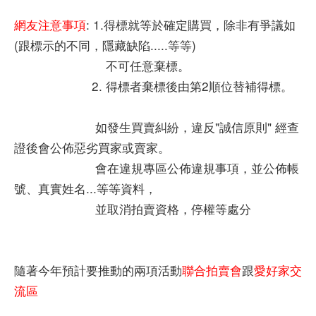
網友注意事項
: 1.得標就等於確定購買，除非有爭議如
(跟標示的不同，隱藏缺陷.....等等)
不可任意棄標。
2. 得標者棄標後由第2順位替補得標。
如發生買賣糾紛，違反"誠信原則" 經查
證後會公佈惡劣買家或賣家。
會在違規專區公佈違規事項，並公佈帳
號、真實姓名...等等資料，
並取消拍賣資格，停權等處分
隨著今年預計要推動的兩項活動
聯合拍賣會
跟
愛好家交
流區