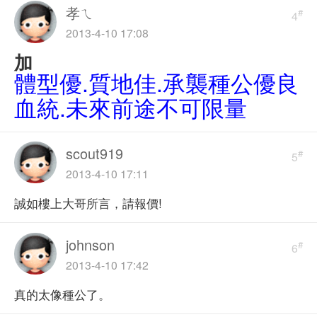
孝ㄟ
#
4
2013-4-10 17:08
加
體型優.質地佳.承襲種公優良
血統.未來前途不可限量
scout919
#
5
2013-4-10 17:11
誠如樓上大哥所言，請報價!
johnson
#
6
2013-4-10 17:42
真的太像種公了。