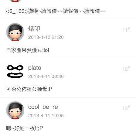
{:6_199:}讚啦~請報價~~請報價~~請報價~~
烙印
#
11
2013-4-10 21:20
自家產果然優豆:lol
plato
#
12
2013-4-11 00:36
可否公佈種公種母;P
cool_be_re
#
13
2013-4-11 10:06
嗯~好鯉一枚!!;P