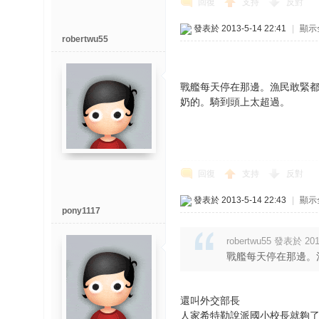
回復
支持
反對
發表於 2013-5-14 22:41
|
顯示
robertwu55
戰艦每天停在那邊。漁民敢緊
奶的。騎到頭上太超過。
回復
支持
反對
發表於 2013-5-14 22:43
|
顯示
pony1117
robertwu55 發表於 2013
戰艦每天停在那邊。
還叫外交部長
人家希特勒說派國小校長就夠了{:6