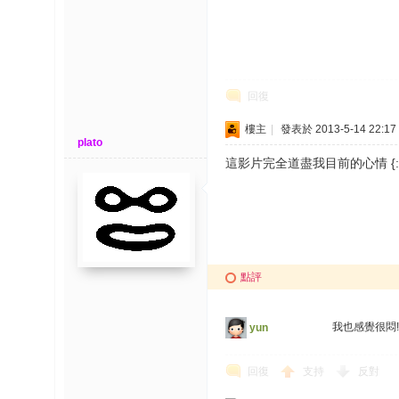
回復
樓主
|
發表於 2013-5-14 22:17
plato
這影片完全道盡我目前的心情 {:6
點評
我也感覺很悶
yun
回復
支持
反對