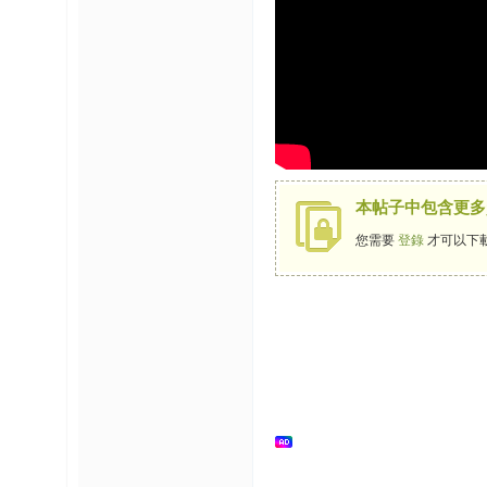
榜
上
名
鯉
单
本帖子中包含更多
您需要
登錄
才可以下
網