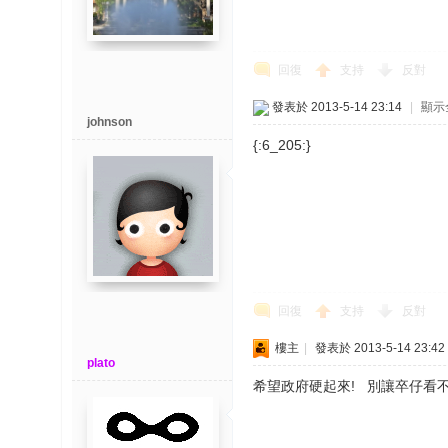
回復
支持
反對
發表於 2013-5-14 23:14
|
顯示
johnson
{:6_205:}
回復
支持
反對
樓主
|
發表於 2013-5-14 23:42
plato
希望政府硬起來! 別讓卒仔看不起{: