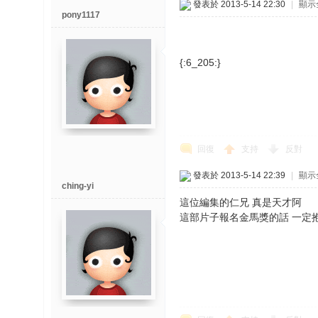
發表於 2013-5-14 22:30
|
顯示
pony1117
{:6_205:}
回復
支持
反對
發表於 2013-5-14 22:39
|
顯示
ching-yi
這位編集的仁兄 真是天才阿
這部片子報名金馬獎的話 一定抱回大