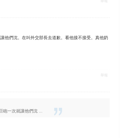
舉報
就讓他們沈。在叫外交部長去道歉。看他接不接受。
真他奶
舉報
一次就讓他們沈 ...