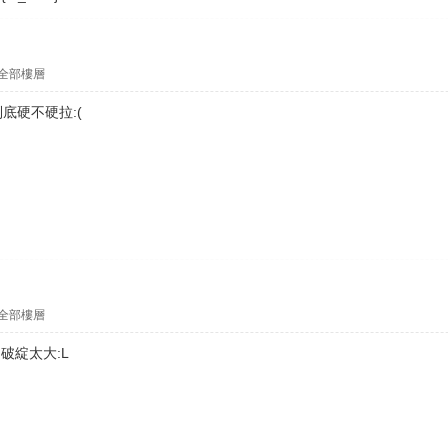
全部樓層
底硬不硬拉:(
全部樓層
破綻太大:L