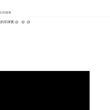
全部樓層
菲律賓:@ :@ :@