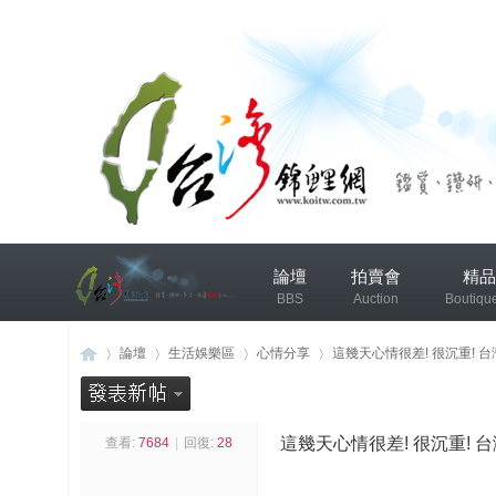
兴
論壇
拍賣會
精品
趣
BBS
Auction
Boutiqu
小
组
錦鯉協會專區
錦鯉討論
論壇
生活娛樂區
心情分享
這幾天心情很差! 很沉重! 台灣真
发
布
這幾天心情很差! 很沉重! 台
查看:
7684
|
回復:
28
台
»
›
›
›
微