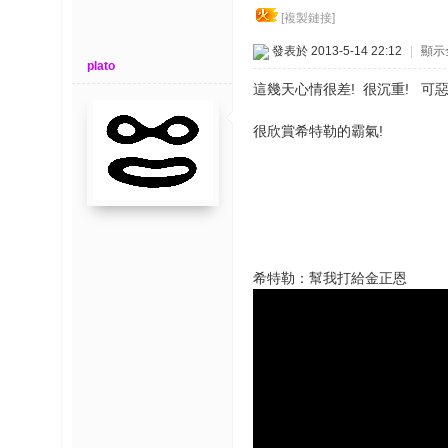
博
[複製鏈接]
發表於 2013-5-14 22:12
|
顯示
快
plato
這幾天心情很差! 很沉重! 可惡的
速
淘
很欣賞希特勒的霸氣!
帖
灣
精
彩
导
希特勒：幫我打給金正恩
读
帮
錦
助
中
心