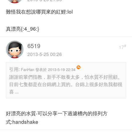
難怪我在想說哪買來的紅鯉:lol
真漂亮{:4_96:}
6519
#
17
2013-5-25 00:26
引用:
FanHan 發表於 2013-5-19 22:34
謝謝前輩們指教，新手不敢養太多，怕水質不好照顧。
目前七隻都是在台錦網上買的。台錦上很多好魚我都很
喜 ...
好漂亮的水質‧可以分享一下過濾槽內的排列方
式:handshake