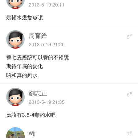
2013-5-19 20:11
幾頓水幾隻魚呢
周育鋒
#
5
2013-5-19 21:20
養七隻應該可以養的不錯說
期待年底的變化
昭和真的夠水
劉志正
#
6
2013-5-19 21:35
應該有3.8-4噸的水吧
wjj
#
7