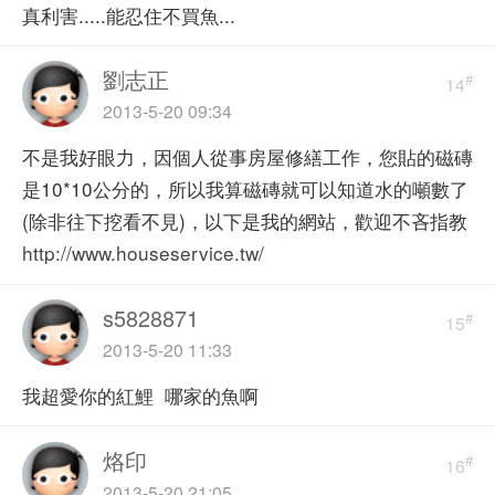
真利害.....能忍住不買魚...
劉志正
#
14
2013-5-20 09:34
不是我好眼力，因個人從事房屋修繕工作，您貼的磁磚
是10*10公分的，所以我算磁磚就可以知道水的噸數了
(除非往下挖看不見)，以下是我的網站，歡迎不吝指教
http://www.houseservice.tw/
s5828871
#
15
2013-5-20 11:33
我超愛你的紅鯉 哪家的魚啊
烙印
#
16
2013-5-20 21:05