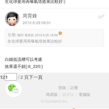
生化球要用再曝氣塔效果比較好:)
周育鋒
#
20
2013-5-29 09:01
引用:
烙印 發表於 2013-5-25 19:09
生化球要用再曝氣塔效果比較好
白鐵低流槽可以考慮
效果還不錯{:6_220:}
1
2
/ 2 頁
下一頁
登錄
|
註冊
簡易版
|
觸屏版
|
電腦版
© Comsenz Inc.