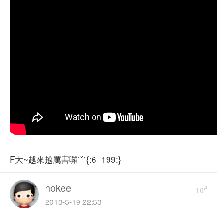
F大~越來越厲害囉˙ˇ˙{:6_199:}
hokee
#
10
2013-5-19 22:53