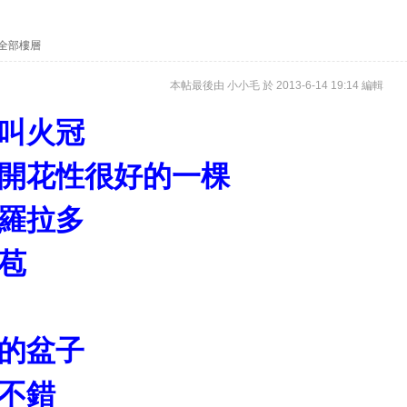
全部樓層
本帖最後由 小小毛 於 2013-6-14 19:14 編輯
叫火冠
開花性很好的一棵
羅拉多
苞
的盆子
不錯