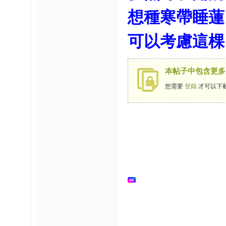
想種寒帶睡蓮
榜
上
可以考慮這棵
名
鯉
单
本帖子中包含更多
您需要
登錄
才可以下
網