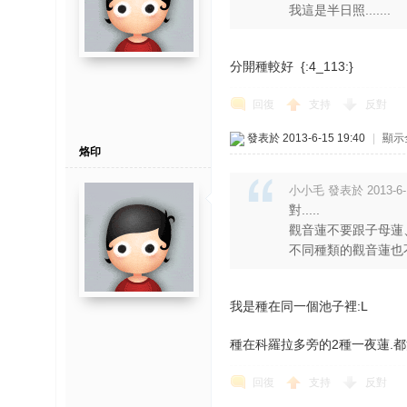
我這是半日照.......
分開種較好 {:4_113:}
回復
支持
反對
發表於 2013-6-15 19:40
|
顯示
烙印
小小毛 發表於 2013-6-1
對.....
觀音蓮不要跟子母蓮
不同種類的觀音蓮也
我是種在同一個池子裡:L
種在科羅拉多旁的2種一夜蓮.都消
回復
支持
反對