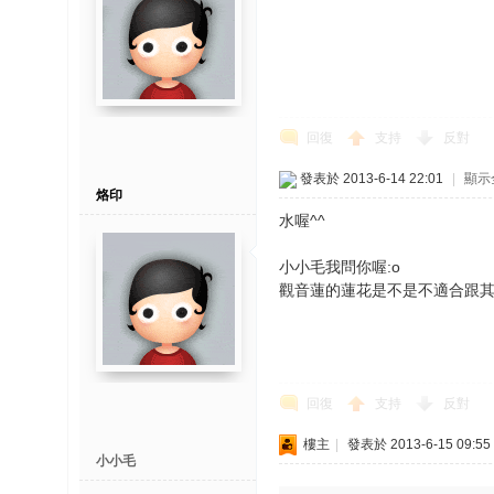
回復
支持
反對
發表於 2013-6-14 22:01
|
顯示
烙印
水喔^^
小小毛我問你喔:o
觀音蓮的蓮花是不是不適合跟其
回復
支持
反對
樓主
|
發表於 2013-6-15 09:55
小小毛