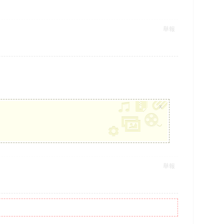
舉報
x
舉報