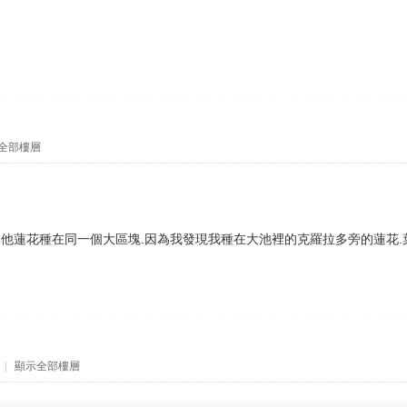
全部樓層
他蓮花種在同一個大區塊.因為我發現我種在大池裡的克羅拉多旁的蓮花.
|
顯示全部樓層