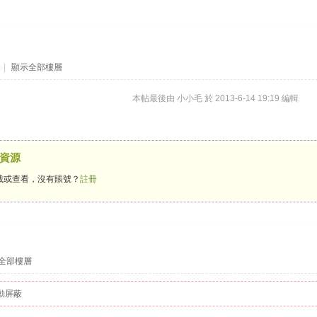
|
顯示全部樓層
本帖最後由 小小毛 於 2013-6-14 19:19 編輯
資源
載或查看，沒有賬號？
註冊
全部樓層
動屏蔽