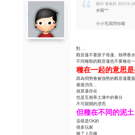
烙印 發表於 2013-6-14 
水喔^^
小小毛我問你喔
對.....
觀音蓮不要跟子母蓮、熱帶香
不同種類的觀音蓮也不要種在
種在一起的意思是
因為弱勢會被強勢的觀音蓮覆
最後消失...
就算還存在
也是互相爭土壤中的養分
不可能開的漂亮
但種在不同的泥土
這樣是OK的
很多玩家
種了上百種