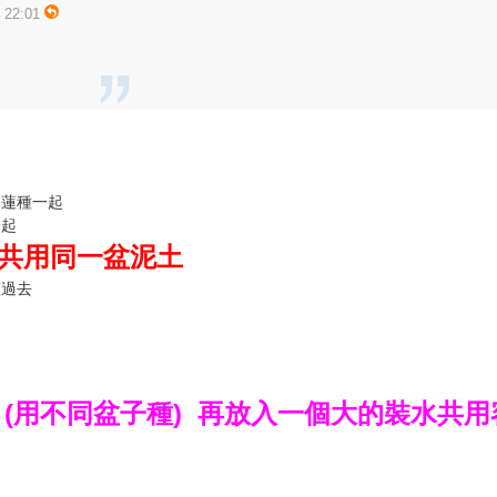
22:01
水蓮種一起
一起
共用同一盆泥土
蓋過去
 (用不同盆子種) 再放入一個大的裝水共用