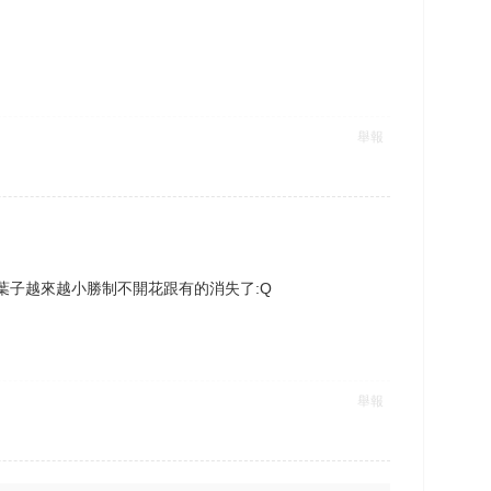
舉報
葉子越來越小勝制不開花跟有的消失了:Q
舉報