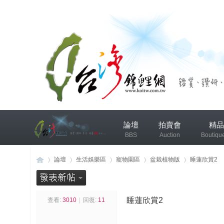
兴
論壇
拍賣會
精品
趣
BBS
Auction
Boutiqu
小
组
錦鯉協會專區
錦鯉討論
論壇
生活娛樂區
寵物園區
盆栽植物版
睡蓮欣賞2
发
布
睡蓮欣賞2
查看:
3010
|
回復:
11
台
»
›
›
›
›
微