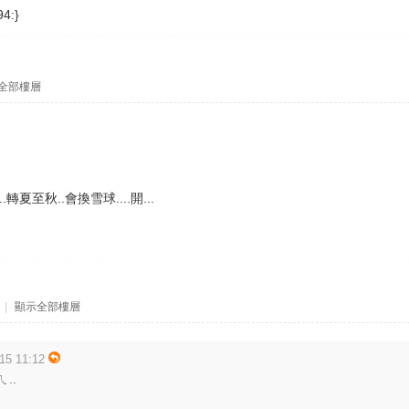
94:}
全部樓層
夏至秋..會換雪球....開...
|
顯示全部樓層
5 11:12
..