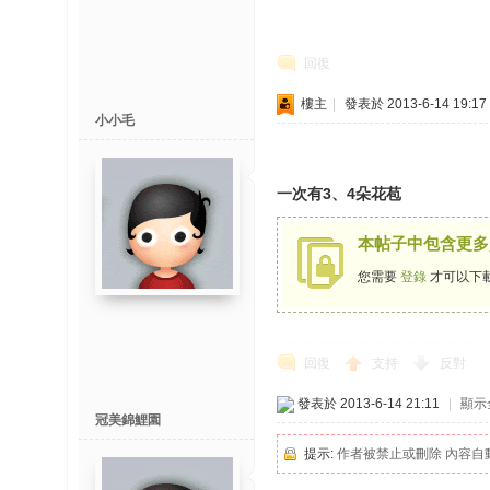
回復
樓主
|
發表於 2013-6-14 19:17
小小毛
一次有3、4朵花苞
本帖子中包含更多
您需要
登錄
才可以下
回復
支持
反對
發表於 2013-6-14 21:11
|
顯示
冠美錦鯉園
提示:
作者被禁止或刪除 內容自