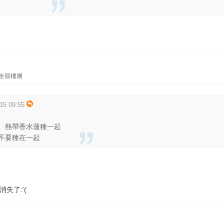
全部樓層
5 09:55
、熱帶香水蓮種一起
不要種在一起
失了:'(