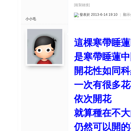
博
[複製鏈接]
發表於 2013-6-14 19:10
|
顯示
快
小小毛
速
淘
這棵寒帶睡蓮
帖
灣
是寒帶睡蓮中
精
開花性如同科
彩
导
一次有很多花
读
依次開花
帮
錦
助
就算種在不大
中
仍然可以開的
心