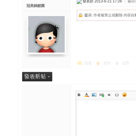
發表於 2013-6-21 17:26
|
顯示
冠美錦鯉園
提示:
作者被禁止或刪除 內容自
回復
支持
反對