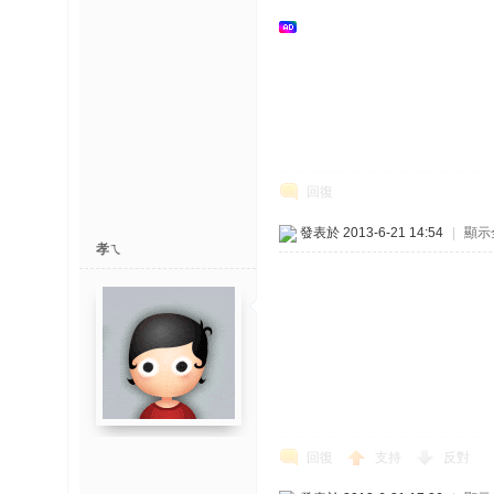
榜
上
名
鯉
单
回復
發表於 2013-6-21 14:54
|
顯示
孝ㄟ
網
回復
支持
反對