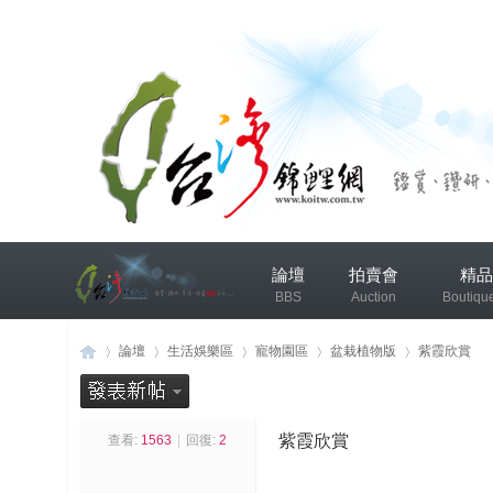
兴
論壇
拍賣會
精品
趣
BBS
Auction
Boutiqu
小
组
錦鯉協會專區
錦鯉討論
論壇
生活娛樂區
寵物園區
盆栽植物版
紫霞欣賞
发
布
紫霞欣賞
查看:
1563
|
回復:
2
台
»
›
›
›
›
微