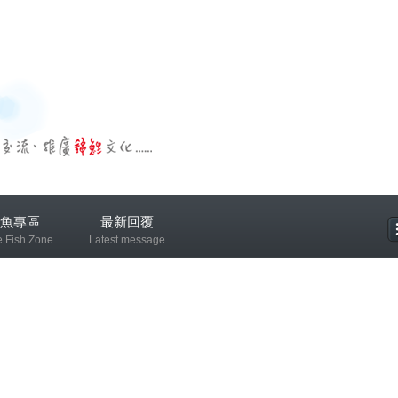
魚專區
最新回覆
e Fish Zone
Latest message
專區