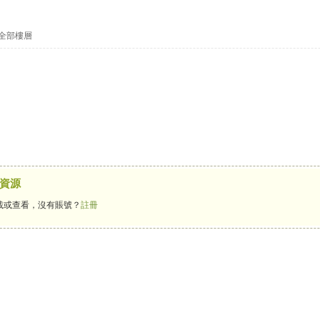
全部樓層
資源
載或查看，沒有賬號？
註冊