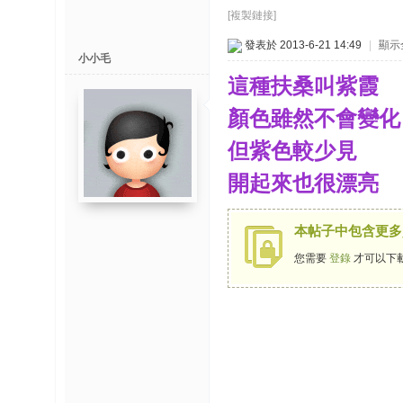
博
[複製鏈接]
發表於 2013-6-21 14:49
|
顯示
快
小小毛
速
這種扶桑叫紫霞
淘
顏色雖然不會變化
帖
灣
但紫色較少見
開起來也很漂亮
精
彩
本帖子中包含更多
导
读
您需要
登錄
才可以下
帮
錦
助
中
心