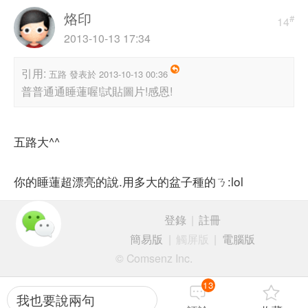
烙印
#
14
2013-10-13 17:34
引用:
五路 發表於 2013-10-13 00:36
普普通通睡蓮喔!試貼圖片!感恩!
五路大^^
你的睡蓮超漂亮的說.用多大的盆子種的ㄋ:lol
登錄
|
註冊
簡易版
|
觸屏版
|
電腦版
© Comsenz Inc.
13
我也要說兩句