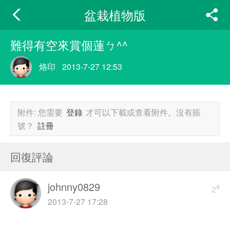
盆栽植物版
難得有空來賞個蓮ㄅ^^
烙印
2013-7-27 12:53
附件:
您需要
登錄
才可以下載或查看附件。沒有賬
號？
註冊
回復評論
johnny0829
#
2
2013-7-27 17:28