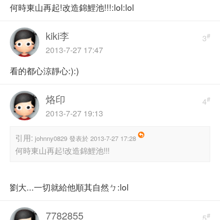
何時東山再起!改造錦鯉池!!!:lol:lol
kiki李
#
3
2013-7-27 17:47
看的都心涼靜心:):)
烙印
#
4
2013-7-27 19:13
引用:
johnny0829 發表於 2013-7-27 17:28
何時東山再起!改造錦鯉池!!!
劉大...一切就給他順其自然ㄅ:lol
7782855
#
5