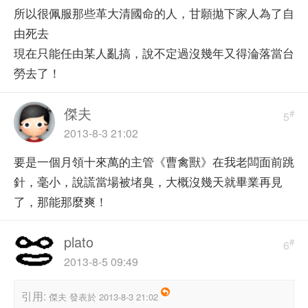
所以很佩服那些革大清國命的人，甘願拋下家人為了自
由死去
現在只能任由某人亂搞，說不定過沒幾年又得淪落當台
勞去了！
傑夫
#
5
2013-8-3 21:02
要是一個月領十來萬的主管《曹禽獸》在我老闆面前跳
針，毫小，說謊當場被堵臭，大概沒幾天就畢業再見
了，那能那麼爽！
plato
#
6
2013-8-5 09:49
引用:
傑夫 發表於 2013-8-3 21:02