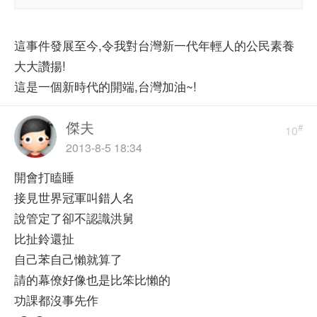
這事件發展至今,令我對台灣新一代年輕人的公民素養
大大讚揚!
這是一個新時代的開端,台灣加油~!
傑夫
#
10
2013-8-5 18:34
開會打瞌睡
接見世界冠軍叫錯人名
說管定了卻不認識洪舅
比扯鈴還扯
自己苯自己懶就算了
請的幕僚好像也是比笨比懶的
功課都沒事先作