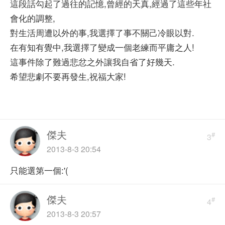
這段話勾起了過往的記憶,曾經的天真,經過了這些年社
會化的調整,
對生活周遭以外的事,我選擇了事不關己冷眼以對.
在有知有覺中,我選擇了變成一個老練而平庸之人!
這事件除了難過悲忿之外讓我自省了好幾天.
希望悲劇不要再發生,祝福大家!
傑夫
#
3
2013-8-3 20:54
只能選第一個:'(
傑夫
#
4
2013-8-3 20:57