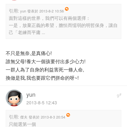
引用:
yun 發表於 2013-8-2 10:56
面對這樣的世界，我們可以有兩個選擇：
一是，放棄正義的希望，膽怯而懦弱的明哲保身，讓自
己「老練而平庸 ...
不只是無奈,是真痛心!
誰無父母!養大一個孩要付出多少心力!
一群人為了自身的利益害死一條人命,
換做是我,我也要跟它們拼命的呀~!
yun
#
9
2013-8-5 12:43
引用:
傑夫 發表於 2013-8-3 20:54
只能選第一個