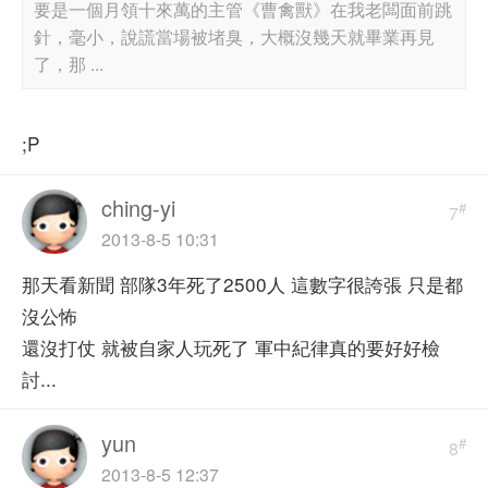
要是一個月領十來萬的主管《曹禽獸》在我老闆面前跳
針，毫小，說謊當場被堵臭，大概沒幾天就畢業再見
了，那 ...
;P
ching-yi
#
7
2013-8-5 10:31
那天看新聞 部隊3年死了2500人 這數字很誇張 只是都
沒公怖
還沒打仗 就被自家人玩死了 軍中紀律真的要好好檢
討...
yun
#
8
2013-8-5 12:37