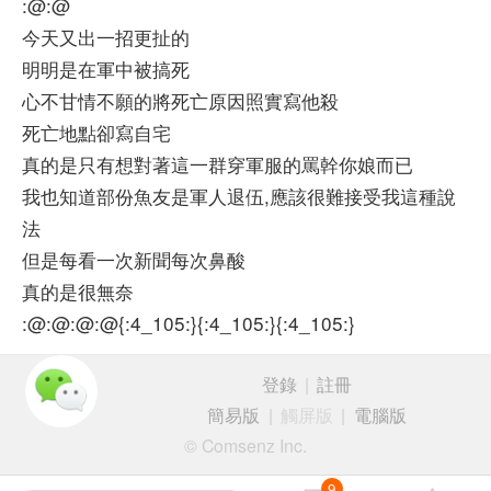
:@:@
今天又出一招更扯的
明明是在軍中被搞死
心不甘情不願的將死亡原因照實寫他殺
死亡地點卻寫自宅
真的是只有想對著這一群穿軍服的罵幹你娘而已
我也知道部份魚友是軍人退伍,應該很難接受我這種說
法
但是每看一次新聞每次鼻酸
真的是很無奈
:@:@:@:@{:4_105:}{:4_105:}{:4_105:}
登錄
|
註冊
簡易版
|
觸屏版
|
電腦版
© Comsenz Inc.
9