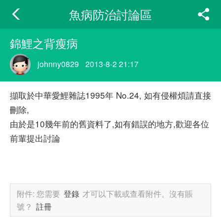
魚病防治討論區
錦鯉之背瘦病
johnny0829
2013-8-2 21:17
擷取於中華愛鯉雜誌1995年 No.24, 如有侵權煩請直接
刪除,
由於是10幾年前的舊資料了,如有錯誤的地方,歡迎各位
前輩提出討論
附件:
您需要
登錄
才可以下載或查看附件。沒有賬
號？
註冊