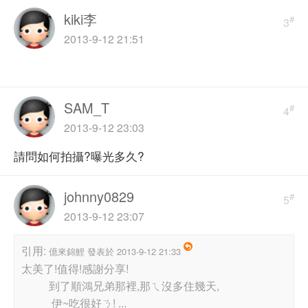
kiki李
#
3
2013-9-12 21:51
SAM_T
#
4
2013-9-12 23:03
請問如何拍攝?曝光多久?
johnny0829
#
5
2013-9-12 23:07
引用:
億來錦鯉 發表於 2013-9-12 21:33
太美了!值得!感謝分享!
到了順鴻兄弟那裡,那ㄟ沒多住幾天,
伊~吃很好ㄋ! ...