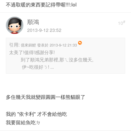
不過取暖的東西要記得帶喔!!!:lol
順鴻
#
10
2013-9-12 23:52
引用:
億來錦鯉 發表於 2013-9-12 21:33
太美了!值得!感謝分享!
到了順鴻兄弟那裡,那ㄟ沒多住幾天,
伊~吃很好ㄋ! ...
多住幾天我就變跟圓圓一樣熊貓眼了
我的 "依卡利" 才不會給他吃
我要留給魚吃ㄉ