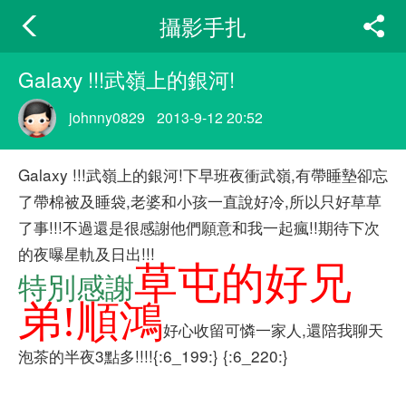
攝影手扎
Galaxy !!!武嶺上的銀河!
johnny0829
2013-9-12 20:52
Galaxy !!!武嶺上的銀河!下早班夜衝武嶺,有帶睡墊卻忘
了帶棉被及睡袋,老婆和小孩一直說好冷,所以只好草草
了事!!!不過還是很感謝他們願意和我一起瘋!!期待下次
的夜曝星軌及日出!!!
草屯的好兄
特別感謝
弟!順鴻
好心收留可憐一家人,還陪我聊天
泡茶的半夜3點多!!!!{:6_199:} {:6_220:}