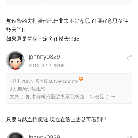
無預警的去打擾他已經非常不好意思了!哪好意思多住
幾天丫!!
如果還是單身一定多住幾天!!!:lol
johnny0829
#
6
2013-9-12 23:09
引用:
yusunli 發表於 2013-9-12 21:49
J大:晚安,感謝您!
太美了,如此清晰的星空夜景已經幾十年沒見了~~
只要有熱血夠瘋狂,現在在衝上去就可看到!!!
johnny0829
#