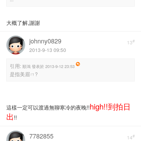
大概了解,謝謝
johnny0829
#
13
2013-9-13 09:50
引用:
順鴻 發表於 2013-9-12 23:53
是指美眉ㄇ?
high!!到拍日
這樣一定可以渡過無聊寒冷的夜晚!!
出
!!
7782855
#
14