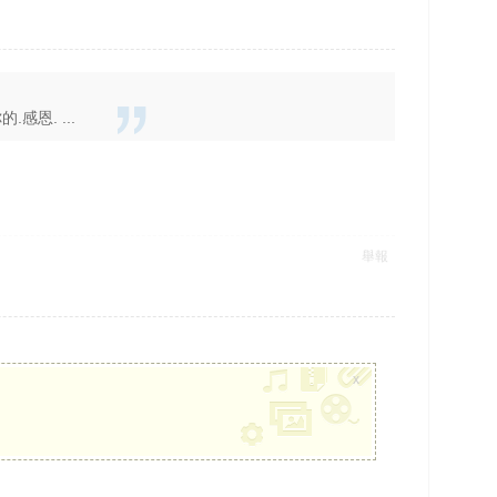
恩. ...
舉報
x