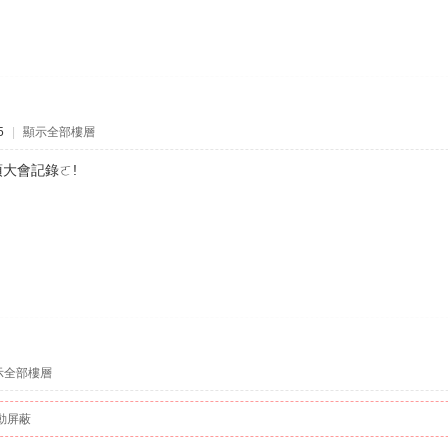
5
|
顯示全部樓層
大會記錄ㄛ!
示全部樓層
動屏蔽