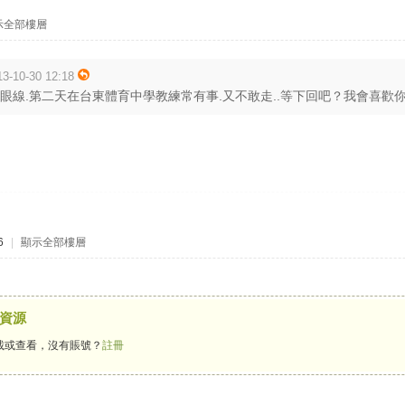
示全部樓層
10-30 12:18
眼線.第二天在台東體育中學教練常有事.又不敢走..等下回吧？我會喜歡你的.感
6
|
顯示全部樓層
資源
載或查看，沒有賬號？
註冊