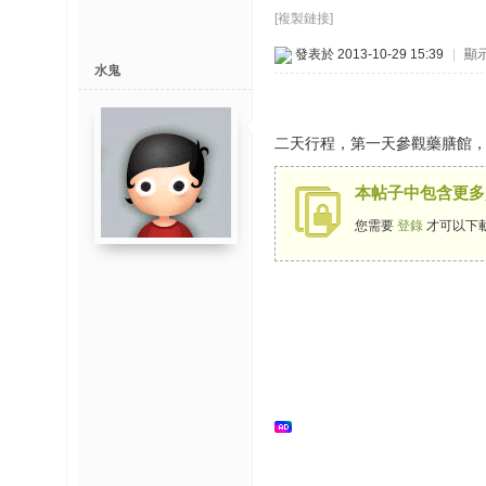
博
[複製鏈接]
發表於 2013-10-29 15:39
|
顯
快
水鬼
速
淘
二天行程，第一天參觀藥膳館
帖
灣
本帖子中包含更多
精
您需要
登錄
才可以下
彩
导
读
帮
錦
助
中
心