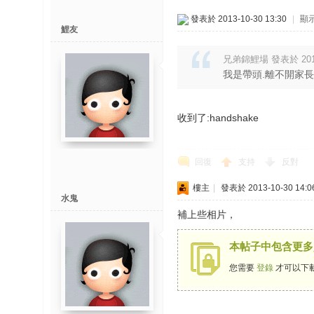
發表於 2013-10-30 13:30
|
顯
鯉友
兄弟錦鯉場 發表於 2013-
我是帶頭.離不開家長
收到了:handshake
回復
支持
反對
樓主
|
發表於 2013-10-30 14:0
水鬼
補上些相片，
本帖子中包含更多
您需要
登錄
才可以下