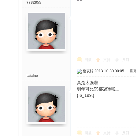
7782855
回復
支持
反對
發表於 2013-10-30 00:05
|
顯
taialno
真是太強啦...
明年可比55部冠軍啦...
{:6_199:}
回復
支持
反對