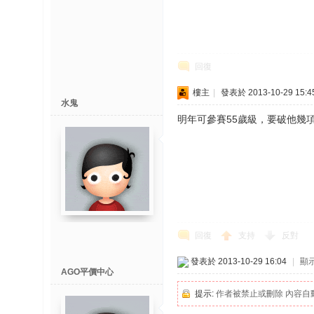
榜
上
名
回復
鯉
单
樓主
|
發表於 2013-10-29 15:4
水鬼
明年可參賽55歲級，要破他幾項
網
回復
支持
反對
發表於 2013-10-29 16:04
|
顯
AGO平價中心
提示:
作者被禁止或刪除 內容自