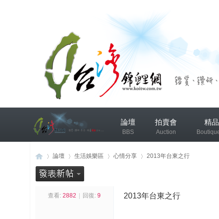
兴
論壇
拍賣會
精品
趣
BBS
Auction
Boutiqu
小
组
錦鯉協會專區
錦鯉討論
論壇
生活娛樂區
心情分享
2013年台東之行
发
布
2013年台東之行
查看:
2882
|
回復:
9
台
»
›
›
›
微