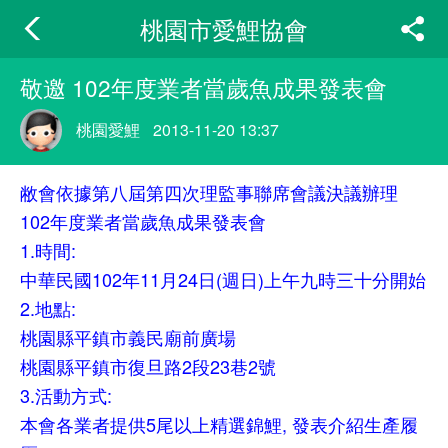
桃園市愛鯉協會
敬邀 102年度業者當歲魚成果發表會
桃園愛鯉
2013-11-20 13:37
敝會依據第八屆第四次理監事聯席會議決議辦理
102年度業者當歲魚成果發表會
1.時間:
中華民國102年11月24日(週日)上午九時三十分開始
2.地點:
桃園縣平鎮市義民廟前廣場
桃園縣平鎮市復旦路2段23巷2號
3.活動方式:
本會各業者提供5尾以上精選錦鯉, 發表介紹生產履