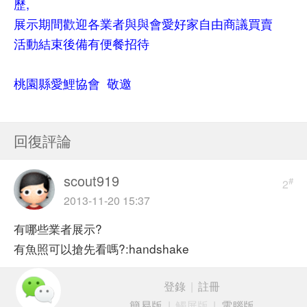
歷,
展示期間歡迎各業者與與會愛好家自由商議買賣
活動結束後備有便餐招待
桃園縣愛鯉協會 敬邀
回復評論
scout919
#
2
2013-11-20 15:37
有哪些業者展示?
有魚照可以搶先看嗎?:handshake
登錄
|
註冊
簡易版
|
觸屏版
|
電腦版