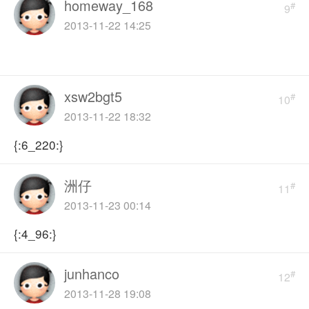
homeway_168
#
9
2013-11-22 14:25
xsw2bgt5
#
10
2013-11-22 18:32
{:6_220:}
洲仔
#
11
2013-11-23 00:14
{:4_96:}
junhanco
#
12
2013-11-28 19:08