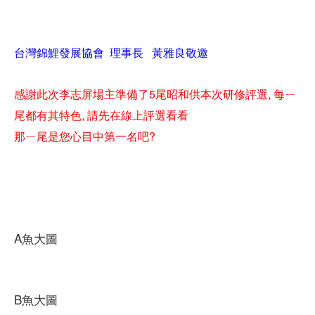
台灣錦鯉發展協會 理事長 黃雅良敬邀
感謝此次李志屏場主準備了5尾昭和供本次研修評選, 每ㄧ
尾都有其特色, 請先在線上評選看看
那ㄧ尾是您心目中第一名吧?
A魚大圖
B魚大圖