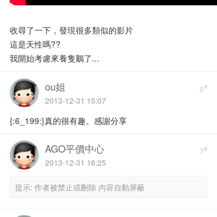
收尋了一下，發現很多類似的影片
這是天性嗎??
我開始考慮來養隻鵝了...
ou姐
#
6
2013-12-31 15:07
{:6_199:}真的很有趣。感謝分享
AGO平價中心
#
7
2013-12-31 16:25
提示:
作者被禁止或刪除 內容自動屏蔽