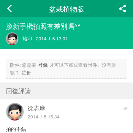
盆栽植物版
換新手機拍照有差別嗎^^
烙印
2014-1-5 13:01
附件:
您需要
登錄
才可以下載或查看附件。沒有賬
號？
註冊
回復評論
徐志摩
#
2
2014-1-5 16:34
拍的不錯